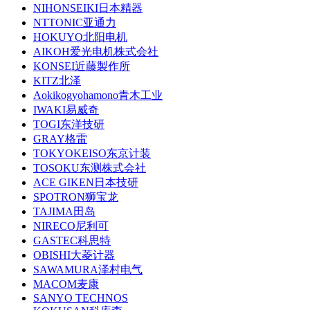
NIHONSEIKI日本精器
NTTONIC亚通力
HOKUYO北阳电机
AIKOH爱光电机株式会社
KONSEI近藤製作所
KITZ北泽
Aokikogyohamono青木工业
IWAKI易威奇
TOGI东洋技研
GRAY格雷
TOKYOKEISO东京计装
TOSOKU东测株式会社
ACE GIKEN日本技研
SPOTRON狮宝龙
TAJIMA田岛
NIRECO尼利可
GASTEC科思特
OBISHI大菱计器
SAWAMURA泽村电气
MACOM麦康
SANYO TECHNOS