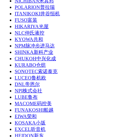
NICHIBAN米其邦
POLARION普拉瑞
ITANIKOKI井谷恒机
FUSO富装
HIKARIYA光屋
NLC仲氏液控
KYOWA共和
NPM脉冲步进马达
SHINKA新科产业
CHUKOH中兴化成
KURABO仓纺
SONOTEC索诺泰克
LUCEO鲁机欧
DNL帝恩尔
NPI株式会社
LUBE鲁布
MACOME码控美
FUNAKOSHI船越
EIWA荣和
KOSAKA小坂
EXCEL听音机
HEIDON新东