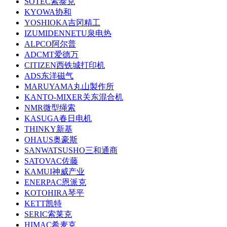
SOTEC索泰克
KYOWA协和
YOSHIOKA吉冈精工
IZUMIDENNETU泉电热
ALPCO阿尔普
ADCMT爱德万
CITIZEN西铁城打印机
ADS东洋磁气
MARUYAMA丸山製作所
KANTO-MIXER关东混合机
NMR微型绳索
KASUGA春日电机
THINKY新基
OHAUS奥豪斯
SANWATSUSHO三和通商
SATOVAC佐藤
KAMUI神威产业
ENERPAC恩派克
KOTOHIRA琴平
KETT凯特
SERIC索莱克
HIMAC希麦克