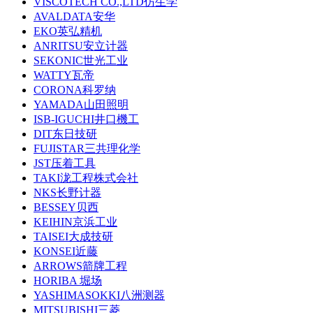
VISCOTECH CO.,LTD仿生学
AVALDATA安华
EKO英弘精机
ANRITSU安立计器
SEKONIC世光工业
WATTY瓦帝
CORONA科罗纳
YAMADA山田照明
ISB-IGUCHI井口機工
DIT东日技研
FUJISTAR三共理化学
JST压着工具
TAKI泷工程株式会社
NKS长野计器
BESSEY贝西
KEIHIN京浜工业
TAISEI大成技研
KONSEI近藤
ARROWS箭牌工程
HORIBA 堀场
YASHIMASOKKI八洲测器
MITSUBISHI三菱