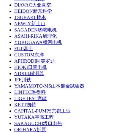
DIAVAC大亚真空
HEIDON新东科学
TSUBAKI 椿本
NEWLY新土山
SAGADEN嵯峨电机
ASAHI-RIKA旭理化
YOKOGAWA横河电机
FUJI富士
CUSTOM东洋
APHRODI阿芙罗迪
HIOKI日置电机
NDK电磁测器
JFE川铁
YAMAMOTO-MS山本鍍金試験器
LINTEC琳得科
LIGHTEST宫崎
KETT凯特
CAPITAL-PUMPS京都工业
YUTAKA宇高工程
SAKAGUCHI坂口电热
ORIHARA折原