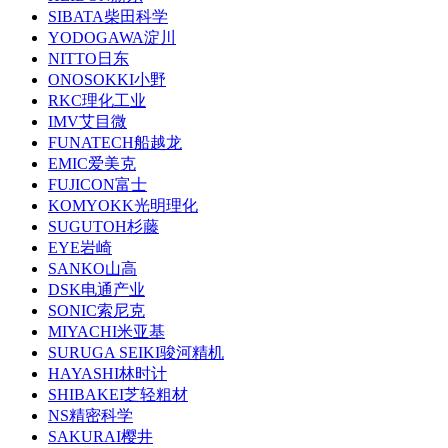
SIBATA柴田科学
YODOGAWA淀川
NITTO日东
ONOSOKKI小野
RKC理化工业
IMV艾目微
FUNATECH船越龙
EMIC爱美克
FUJICON富士
KOMYOKK光明理化
SUGUTOH杉藤
EYE岩崎
SANKO山高
DSK电通产业
SONIC索尼克
MIYACHI米亚基
SURUGA SEIKI骏河精机
HAYASHI林时计
SHIBAKEI芝轻粗材
NS精密科学
SAKURAI樱井