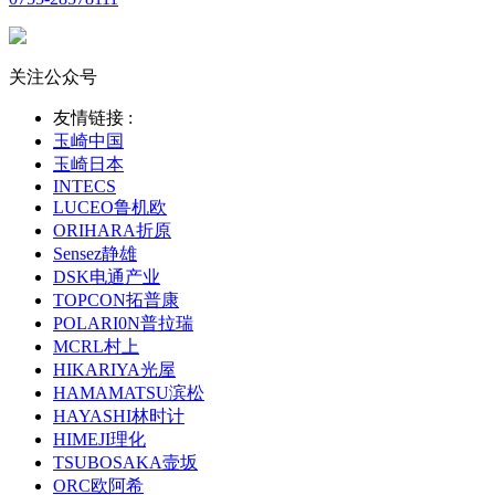
关注公众号
友情链接 :
玉崎中国
玉崎日本
INTECS
LUCEO鲁机欧
ORIHARA折原
Sensez静雄
DSK电通产业
TOPCON拓普康
POLARI0N普拉瑞
MCRL村上
HIKARIYA光屋
HAMAMATSU滨松
HAYASHI林时计
HIMEJI理化
TSUBOSAKA壸坂
ORC欧阿希