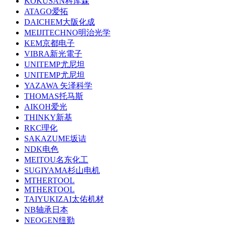
KOKUSAN科库森
ATAGO爱拓
DAICHEM大阪化成
MEIJITECHNO明治光学
KEM京都电子
VIBRA新光電子
UNITEMP尤尼坦
UNITEMP尤尼坦
YAZAWA 矢泽科学
THOMAS托马斯
AIKOH爱光
THINKY新基
RKC理化
SAKAZUME坂诘
NDK电色
MEITOU名东化工
SUGIYAMA杉山电机
MTHERTOOL
MTHERTOOL
TAIYUKIZAI太佑机材
NB轴承日本
NEOGEN纽勤