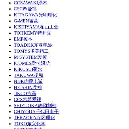
CCSAWAKI泽木
CSC希爱视
KITAGAWA光明理化
G-MEN吉蒙
KISHIYAMA柏山工业
TOHKEMY特开立
EMP榎本
TOADKK东亚电波
TOMYS多美精工
M-SYSTEM爱模
ICOMES爱卡姆斯
KIKUSUI菊水
TAKUWA拓和
NDK内藤电诚
HEISHIN兵神
JIKCO吉高
CCS希希爱视
SHIZUOKA静冈制机
CHIYODA千代田电子
TERAOKA寺冈理化
TOKO东兴化学