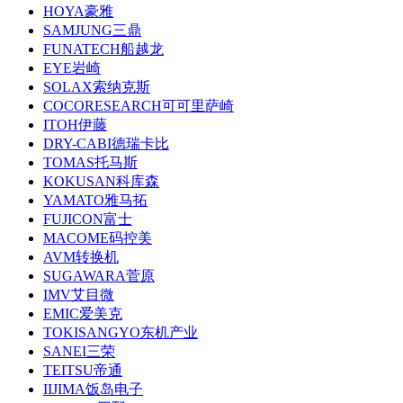
HOYA豪雅
SAMJUNG三鼎
FUNATECH船越龙
EYE岩崎
SOLAX索纳克斯
COCORESEARCH可可里萨崎
ITOH伊藤
DRY-CABI德瑞卡比
TOMAS托马斯
KOKUSAN科库森
YAMATO雅马拓
FUJICON富士
MACOME码控美
AVM转换机
SUGAWARA菅原
IMV艾目微
EMIC爱美克
TOKISANGYO东机产业
SANEI三荣
TEITSU帝通
IIJIMA饭岛电子