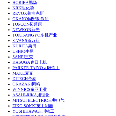
HORIBA堀场
NRK理化学
REVOX莱宝克斯
OKANO冈野制作所
TOPCON拓普康
NEWKON新光
TOKISANGYO东机产业
S-VANS斯万斯
KURITA栗田
USHIO牛尾
SANEI三荣
KASUGA春日电机
PARKER TAIYO太阳铁工
MAKE麦克
DITECH帝泰
OKAZAKI冈崎
WINNICS东亚工业
ASAHI-RIKA旭理化
MITSUI ELECTRIC三井电气
EIKO SOKKI英工测器
YOSHIKAWA吉川铁工