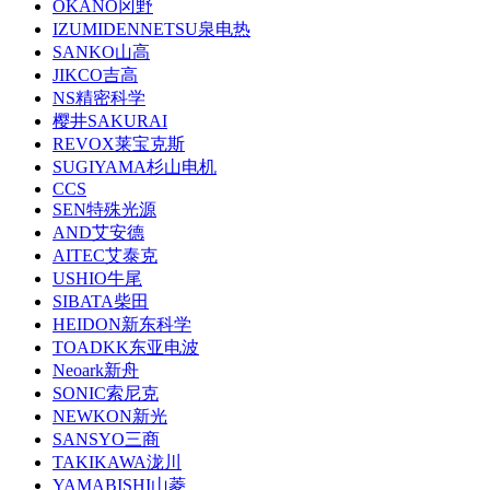
OKANO冈野
IZUMIDENNETSU泉电热
SANKO山高
JIKCO吉高
NS精密科学
樱井SAKURAI
REVOX莱宝克斯
SUGIYAMA杉山电机
CCS
SEN特殊光源
AND艾安德
AITEC艾泰克
USHIO牛尾
SIBATA柴田
HEIDON新东科学
TOADKK东亚电波
Neoark新舟
SONIC索尼克
NEWKON新光
SANSYO三商
TAKIKAWA泷川
YAMABISHI山菱