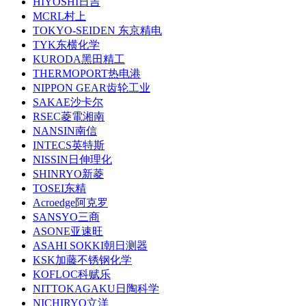
HIYOSHI日吉
MCRL村上
TOKYO-SEIDEN 东京精电
TYK东横化学
KURODA黑田精工
THERMOPORT热电港
NIPPON GEAR齿轮工业
SAKAE沙卡尔
RSEC菱電湘南
NANSIN南信
INTECS英特斯
NISSIN日伸理化
SHINRYO新菱
TOSEI东精
Acroedge阿克罗
SANSYO三商
ASONE亚速旺
ASAHI SOKKI朝日测器
KSK加藤不锈钢化学
KOFLOC科赋乐
NITTOKAGAKU日陶科学
NICHIRYO立洋