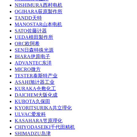
NISHIMURA西村电机
OGIHARA荻原製作所
TANDD天特
MANOSTAR山本电机
SATO佐藤计器
UEDA植田製作所
ORC欧阿希
SEN日森特殊光源
IHARA伊原电子
ADVANTEC东洋
MICRO微方
TESTER泰斯特产业
ASAHI旭计器工业
KURAKA仓敷化工
DAICHEM大阪化成
KUBOTA久保田
KYORITSURIKA共立理化
ULVAC爱发科
KASAHARA笠原理化
CHIYODASEIKI千代田精机
SHIMADZU岛津