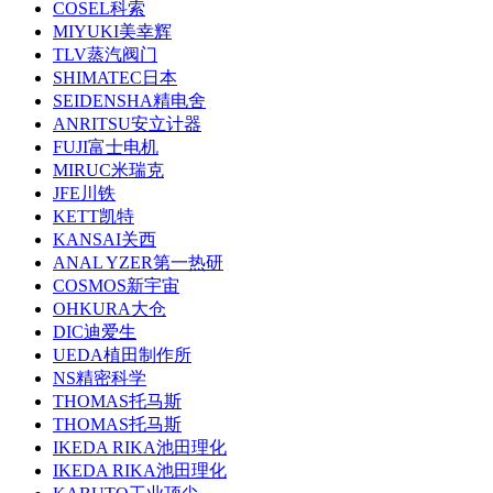
COSEL科索
MIYUKI美幸辉
TLV蒸汽阀门
SHIMATEC日本
SEIDENSHA精电舍
ANRITSU安立计器
FUJI富士电机
MIRUC米瑞克
JFE川铁
KETT凯特
KANSAI关西
ANAL YZER第一热研
COSMOS新宇宙
OHKURA大仓
DIC迪爱生
UEDA植田制作所
NS精密科学
THOMAS托马斯
THOMAS托马斯
IKEDA RIKA池田理化
IKEDA RIKA池田理化