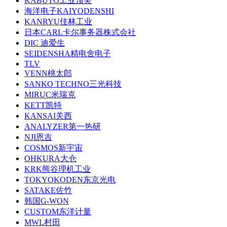
KABUTO工业顶尖
海洋电子KAIYODENSHI
KANRYU佳林工业
日本CARL卡尔事务器株式会社
DIC 迪爱生
SEIDENSHA精电舍电子
TLV
VENN桃太郎
SANKO TECHNO三光科技
MIRUC米瑞克
KETT凯特
KANSAI关西
ANALYZER第一热研
NJI恩吉
COSMOS新宇宙
OHKURA大仓
KRK熊谷理机工业
TOKYOKODEN东京光电
SATAKE佐竹
韩国G-WON
CUSTOM东洋计量
MWL村田