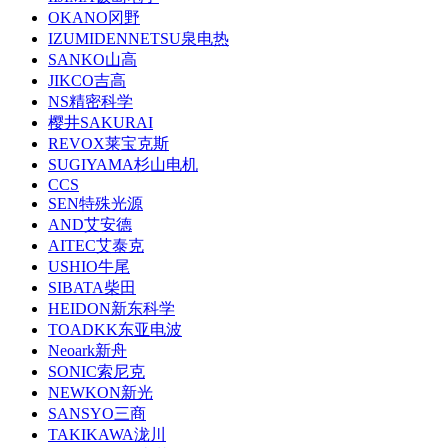
OKANO冈野
IZUMIDENNETSU泉电热
SANKO山高
JIKCO吉高
NS精密科学
樱井SAKURAI
REVOX莱宝克斯
SUGIYAMA杉山电机
CCS
SEN特殊光源
AND艾安德
AITEC艾泰克
USHIO牛尾
SIBATA柴田
HEIDON新东科学
TOADKK东亚电波
Neoark新舟
SONIC索尼克
NEWKON新光
SANSYO三商
TAKIKAWA泷川