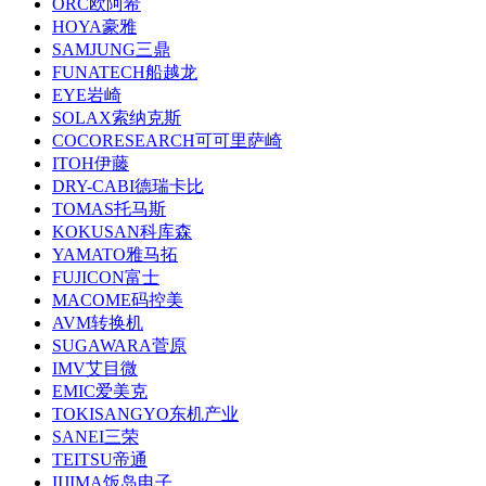
ORC欧阿希
HOYA豪雅
SAMJUNG三鼎
FUNATECH船越龙
EYE岩崎
SOLAX索纳克斯
COCORESEARCH可可里萨崎
ITOH伊藤
DRY-CABI德瑞卡比
TOMAS托马斯
KOKUSAN科库森
YAMATO雅马拓
FUJICON富士
MACOME码控美
AVM转换机
SUGAWARA菅原
IMV艾目微
EMIC爱美克
TOKISANGYO东机产业
SANEI三荣
TEITSU帝通
IIJIMA饭岛电子