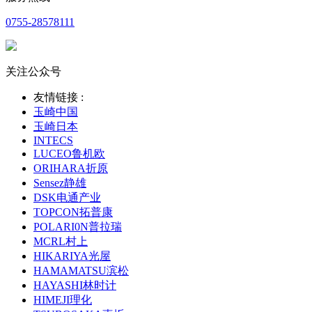
0755-28578111
关注公众号
友情链接 :
玉崎中国
玉崎日本
INTECS
LUCEO鲁机欧
ORIHARA折原
Sensez静雄
DSK电通产业
TOPCON拓普康
POLARI0N普拉瑞
MCRL村上
HIKARIYA光屋
HAMAMATSU滨松
HAYASHI林时计
HIMEJI理化