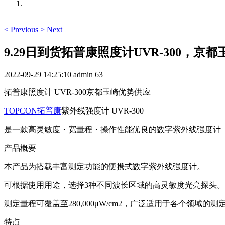
<
Previous
>
Next
9.29日到货拓普康照度计UVR-300，京
2022-09-29 14:25:10
admin
63
拓普康照度计 UVR-300京都玉崎优势供应
TOPCON拓普康
紫外线强度计 UVR-300
是一款高灵敏度・宽量程・操作性能优良的数字紫外线强度计
产品概要
本产品为搭载丰富测定功能的便携式数字紫外线强度计。
可根据使用用途，选择3种不同波长区域的高灵敏度光亮探头。
测定量程可覆盖至280,000μW/cm2，广泛适用于各个领域的测
特点