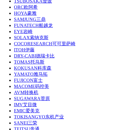
TSUBOSAKA壸坂
ORC欧阿希
HOYA豪雅
SAMJUNG三鼎
FUNATECH船越龙
EYE岩崎
SOLAX索纳克斯
COCORESEARCH可可里萨崎
ITOH伊藤
DRY-CABI德瑞卡比
TOMAS托马斯
KOKUSAN科库森
YAMATO雅马拓
FUJICON富士
MACOME码控美
AVM转换机
SUGAWARA菅原
IMV艾目微
EMIC爱美克
TOKISANGYO东机产业
SANEI三荣
TEITSU帝通