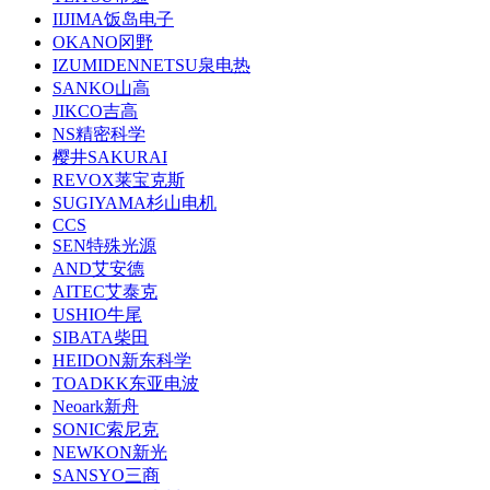
IIJIMA饭岛电子
OKANO冈野
IZUMIDENNETSU泉电热
SANKO山高
JIKCO吉高
NS精密科学
樱井SAKURAI
REVOX莱宝克斯
SUGIYAMA杉山电机
CCS
SEN特殊光源
AND艾安德
AITEC艾泰克
USHIO牛尾
SIBATA柴田
HEIDON新东科学
TOADKK东亚电波
Neoark新舟
SONIC索尼克
NEWKON新光
SANSYO三商