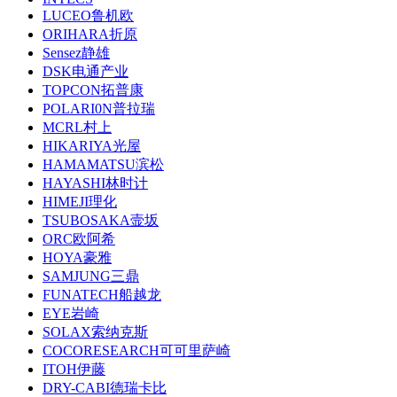
LUCEO鲁机欧
ORIHARA折原
Sensez静雄
DSK电通产业
TOPCON拓普康
POLARI0N普拉瑞
MCRL村上
HIKARIYA光屋
HAMAMATSU滨松
HAYASHI林时计
HIMEJI理化
TSUBOSAKA壸坂
ORC欧阿希
HOYA豪雅
SAMJUNG三鼎
FUNATECH船越龙
EYE岩崎
SOLAX索纳克斯
COCORESEARCH可可里萨崎
ITOH伊藤
DRY-CABI德瑞卡比