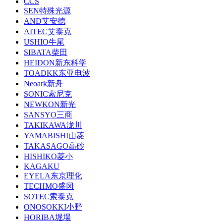
CCS
SEN特殊光源
AND艾安德
AITEC艾泰克
USHIO牛尾
SIBATA柴田
HEIDON新东科学
TOADKK东亚电波
Neoark新舟
SONIC索尼克
NEWKON新光
SANSYO三商
TAKIKAWA泷川
YAMABISHI山菱
TAKASAGO高砂
HISHIKO菱小
KAGAKU
EYELA东京理化
TECHMO盛冈
SOTEC索泰克
ONOSOKKI小野
HORIBA堀場