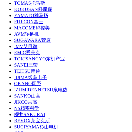
TOMAS托马斯
KOKUSAN科库森
YAMATO雅马拓
FUJICON富士
MACOME码控美
AVM转换机
SUGAWARA菅原
IMV艾目微
EMIC爱美克
TOKISANGYO东机产业
SANEI三荣
TEITSU帝通
IIJIMA饭岛电子
OKANO冈野
IZUMIDENNETSU泉电热
SANKO山高
JIKCO吉高
NS精密科学
樱井SAKURAI
REVOX莱宝克斯
SUGIYAMA杉山电机