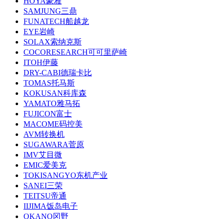
HOYA豪雅
SAMJUNG三鼎
FUNATECH船越龙
EYE岩崎
SOLAX索纳克斯
COCORESEARCH可可里萨崎
ITOH伊藤
DRY-CABI德瑞卡比
TOMAS托马斯
KOKUSAN科库森
YAMATO雅马拓
FUJICON富士
MACOME码控美
AVM转换机
SUGAWARA菅原
IMV艾目微
EMIC爱美克
TOKISANGYO东机产业
SANEI三荣
TEITSU帝通
IIJIMA饭岛电子
OKANO冈野