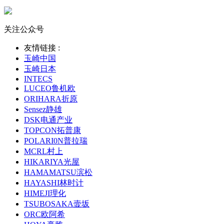
关注公众号
友情链接 :
玉崎中国
玉崎日本
INTECS
LUCEO鲁机欧
ORIHARA折原
Sensez静雄
DSK电通产业
TOPCON拓普康
POLARI0N普拉瑞
MCRL村上
HIKARIYA光屋
HAMAMATSU滨松
HAYASHI林时计
HIMEJI理化
TSUBOSAKA壸坂
ORC欧阿希