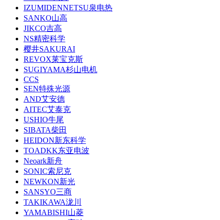
IZUMIDENNETSU泉电热
SANKO山高
JIKCO吉高
NS精密科学
樱井SAKURAI
REVOX莱宝克斯
SUGIYAMA杉山电机
CCS
SEN特殊光源
AND艾安德
AITEC艾泰克
USHIO牛尾
SIBATA柴田
HEIDON新东科学
TOADKK东亚电波
Neoark新舟
SONIC索尼克
NEWKON新光
SANSYO三商
TAKIKAWA泷川
YAMABISHI山菱