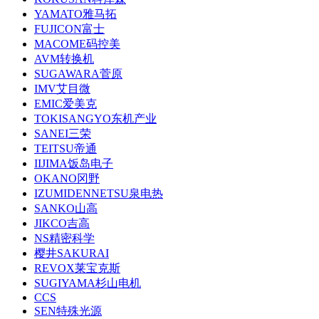
YAMATO雅马拓
FUJICON富士
MACOME码控美
AVM转换机
SUGAWARA菅原
IMV艾目微
EMIC爱美克
TOKISANGYO东机产业
SANEI三荣
TEITSU帝通
IIJIMA饭岛电子
OKANO冈野
IZUMIDENNETSU泉电热
SANKO山高
JIKCO吉高
NS精密科学
樱井SAKURAI
REVOX莱宝克斯
SUGIYAMA杉山电机
CCS
SEN特殊光源