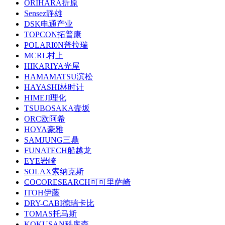
ORIHARA折原
Sensez静雄
DSK电通产业
TOPCON拓普康
POLARI0N普拉瑞
MCRL村上
HIKARIYA光屋
HAMAMATSU滨松
HAYASHI林时计
HIMEJI理化
TSUBOSAKA壸坂
ORC欧阿希
HOYA豪雅
SAMJUNG三鼎
FUNATECH船越龙
EYE岩崎
SOLAX索纳克斯
COCORESEARCH可可里萨崎
ITOH伊藤
DRY-CABI德瑞卡比
TOMAS托马斯
KOKUSAN科库森