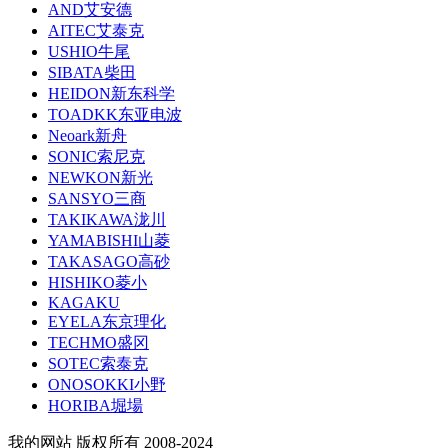
AND艾安德
AITEC艾泰克
USHIO牛尾
SIBATA柴田
HEIDON新东科学
TOADKK东亚电波
Neoark新舟
SONIC索尼克
NEWKON新光
SANSYO三商
TAKIKAWA泷川
YAMABISHI山菱
TAKASAGO高砂
HISHIKO菱小
KAGAKU
EYELA东京理化
TECHMO盛冈
SOTEC索泰克
ONOSOKKI小野
HORIBA堀場
我的网站 版权所有 2008-2024