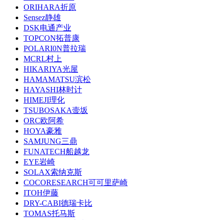
ORIHARA折原
Sensez静雄
DSK电通产业
TOPCON拓普康
POLARI0N普拉瑞
MCRL村上
HIKARIYA光屋
HAMAMATSU滨松
HAYASHI林时计
HIMEJI理化
TSUBOSAKA壸坂
ORC欧阿希
HOYA豪雅
SAMJUNG三鼎
FUNATECH船越龙
EYE岩崎
SOLAX索纳克斯
COCORESEARCH可可里萨崎
ITOH伊藤
DRY-CABI德瑞卡比
TOMAS托马斯