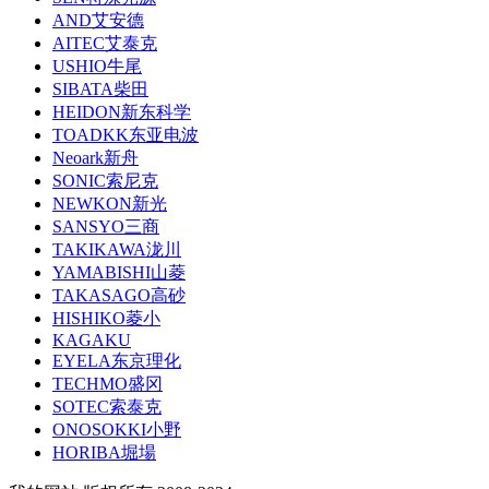
AND艾安德
AITEC艾泰克
USHIO牛尾
SIBATA柴田
HEIDON新东科学
TOADKK东亚电波
Neoark新舟
SONIC索尼克
NEWKON新光
SANSYO三商
TAKIKAWA泷川
YAMABISHI山菱
TAKASAGO高砂
HISHIKO菱小
KAGAKU
EYELA东京理化
TECHMO盛冈
SOTEC索泰克
ONOSOKKI小野
HORIBA堀場