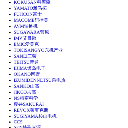
KOKUSAN科库森
YAMATO雅马拓
FUJICON富士
MACOME码控美
AVM转换机
SUGAWARA菅原
IMV艾目微
EMIC爱美克
TOKISANGYO东机产业
SANEI三荣
TEITSU帝通
IIJIMA饭岛电子
OKANO冈野
IZUMIDENNETSU泉电热
SANKO山高
JIKCO吉高
NS精密科学
樱井SAKURAI
REVOX莱宝克斯
SUGIYAMA杉山电机
CCS
SEN特殊光源