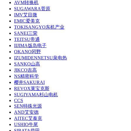
AVM转换机
SUGAWARA菅原
IMV艾目微
EMIC爱美克
TOKISANGYO东机产业
SANEI三荣
TEITSU帝通
IIJIMA饭岛电子
OKANO冈野
IZUMIDENNETSU泉电热
SANKO山高
JIKCO吉高
NS精密科学
樱井SAKURAI
REVOX莱宝克斯
SUGIYAMA杉山电机
CCS
SEN特殊光源
AND艾安德
AITEC艾泰克
USHIO牛尾
SIBATA柴田