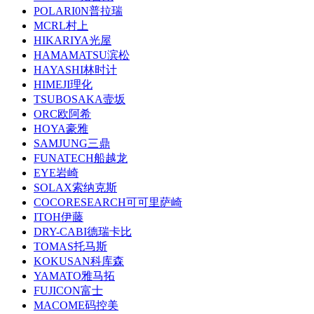
POLARI0N普拉瑞
MCRL村上
HIKARIYA光屋
HAMAMATSU滨松
HAYASHI林时计
HIMEJI理化
TSUBOSAKA壸坂
ORC欧阿希
HOYA豪雅
SAMJUNG三鼎
FUNATECH船越龙
EYE岩崎
SOLAX索纳克斯
COCORESEARCH可可里萨崎
ITOH伊藤
DRY-CABI德瑞卡比
TOMAS托马斯
KOKUSAN科库森
YAMATO雅马拓
FUJICON富士
MACOME码控美