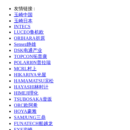
友情链接 :
玉崎中国
玉崎日本
INTECS
LUCEO鲁机欧
ORIHARA折原
Sensez静雄
DSK电通产业
TOPCON拓普康
POLARI0N普拉瑞
MCRL村上
HIKARIYA光屋
HAMAMATSU滨松
HAYASHI林时计
HIMEJI理化
TSUBOSAKA壸坂
ORC欧阿希
HOYA豪雅
SAMJUNG三鼎
FUNATECH船越龙
EYE岩崎