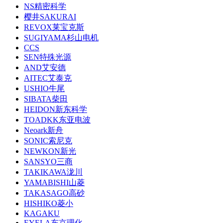
NS精密科学
樱井SAKURAI
REVOX莱宝克斯
SUGIYAMA杉山电机
CCS
SEN特殊光源
AND艾安德
AITEC艾泰克
USHIO牛尾
SIBATA柴田
HEIDON新东科学
TOADKK东亚电波
Neoark新舟
SONIC索尼克
NEWKON新光
SANSYO三商
TAKIKAWA泷川
YAMABISHI山菱
TAKASAGO高砂
HISHIKO菱小
KAGAKU
EYELA东京理化