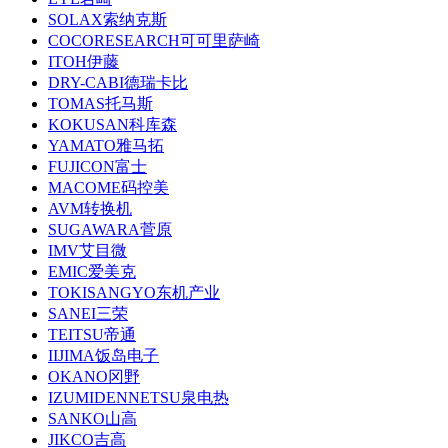
SOLAX索纳克斯
COCORESEARCH可可里萨崎
ITOH伊藤
DRY-CABI德瑞卡比
TOMAS托马斯
KOKUSAN科库森
YAMATO雅马拓
FUJICON富士
MACOME码控美
AVM转换机
SUGAWARA菅原
IMV艾目微
EMIC爱美克
TOKISANGYO东机产业
SANEI三荣
TEITSU帝通
IIJIMA饭岛电子
OKANO冈野
IZUMIDENNETSU泉电热
SANKO山高
JIKCO吉高