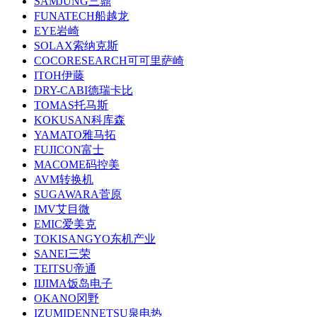
SAMJUNG三鼎
FUNATECH船越龙
EYE岩崎
SOLAX索纳克斯
COCORESEARCH可可里萨崎
ITOH伊藤
DRY-CABI德瑞卡比
TOMAS托马斯
KOKUSAN科库森
YAMATO雅马拓
FUJICON富士
MACOME码控美
AVM转换机
SUGAWARA菅原
IMV艾目微
EMIC爱美克
TOKISANGYO东机产业
SANEI三荣
TEITSU帝通
IIJIMA饭岛电子
OKANO冈野
IZUMIDENNETSU泉电热