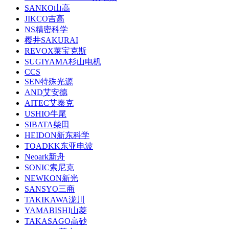
SANKO山高
JIKCO吉高
NS精密科学
樱井SAKURAI
REVOX莱宝克斯
SUGIYAMA杉山电机
CCS
SEN特殊光源
AND艾安德
AITEC艾泰克
USHIO牛尾
SIBATA柴田
HEIDON新东科学
TOADKK东亚电波
Neoark新舟
SONIC索尼克
NEWKON新光
SANSYO三商
TAKIKAWA泷川
YAMABISHI山菱
TAKASAGO高砂