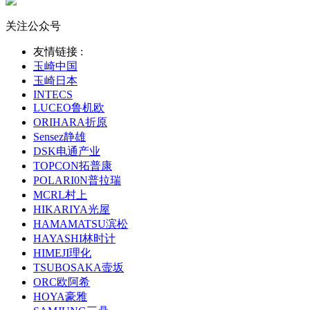
关注公众号
友情链接 :
玉崎中国
玉崎日本
INTECS
LUCEO鲁机欧
ORIHARA折原
Sensez静雄
DSK电通产业
TOPCON拓普康
POLARI0N普拉瑞
MCRL村上
HIKARIYA光屋
HAMAMATSU滨松
HAYASHI林时计
HIMEJI理化
TSUBOSAKA壸坂
ORC欧阿希
HOYA豪雅