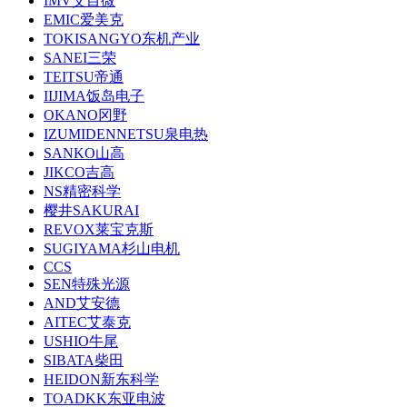
IMV艾目微
EMIC爱美克
TOKISANGYO东机产业
SANEI三荣
TEITSU帝通
IIJIMA饭岛电子
OKANO冈野
IZUMIDENNETSU泉电热
SANKO山高
JIKCO吉高
NS精密科学
樱井SAKURAI
REVOX莱宝克斯
SUGIYAMA杉山电机
CCS
SEN特殊光源
AND艾安德
AITEC艾泰克
USHIO牛尾
SIBATA柴田
HEIDON新东科学
TOADKK东亚电波