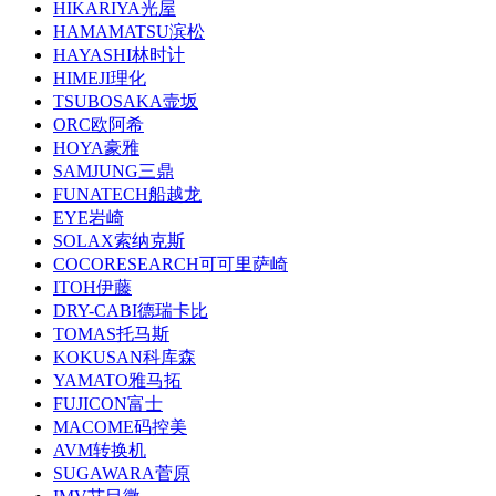
HIKARIYA光屋
HAMAMATSU滨松
HAYASHI林时计
HIMEJI理化
TSUBOSAKA壸坂
ORC欧阿希
HOYA豪雅
SAMJUNG三鼎
FUNATECH船越龙
EYE岩崎
SOLAX索纳克斯
COCORESEARCH可可里萨崎
ITOH伊藤
DRY-CABI德瑞卡比
TOMAS托马斯
KOKUSAN科库森
YAMATO雅马拓
FUJICON富士
MACOME码控美
AVM转换机
SUGAWARA菅原