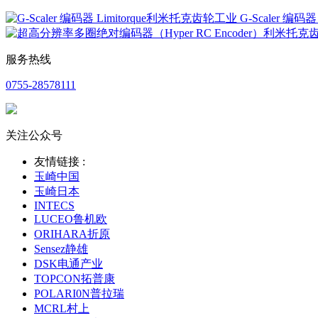
G-Scaler 编码
服务热线
0755-28578111
关注公众号
友情链接 :
玉崎中国
玉崎日本
INTECS
LUCEO鲁机欧
ORIHARA折原
Sensez静雄
DSK电通产业
TOPCON拓普康
POLARI0N普拉瑞
MCRL村上