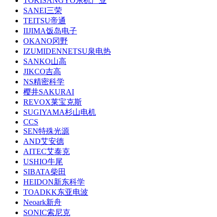
TOKISANGYO东机产业
SANEI三荣
TEITSU帝通
IIJIMA饭岛电子
OKANO冈野
IZUMIDENNETSU泉电热
SANKO山高
JIKCO吉高
NS精密科学
樱井SAKURAI
REVOX莱宝克斯
SUGIYAMA杉山电机
CCS
SEN特殊光源
AND艾安德
AITEC艾泰克
USHIO牛尾
SIBATA柴田
HEIDON新东科学
TOADKK东亚电波
Neoark新舟
SONIC索尼克