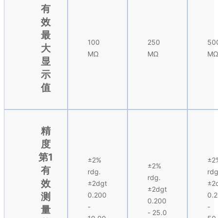
有
效
最
100
250
50
大
MΩ
MΩ
M
显
示
值
精
度
第1
±2%
±2
±2%
有
rdg.
rdg
rdg.
效
±2dgt
±2
±2dgt
测
0.200
0.
0.200
-
-
量
- 25.0