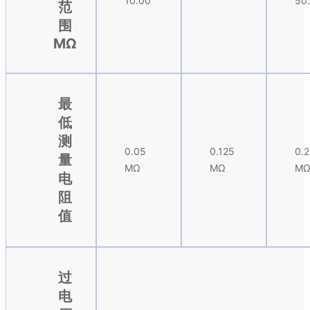
10.00
50
范
围
MΩ
最
低
测
0.05
0.125
0.
量
MΩ
MΩ
M
电
阻
值
过
电