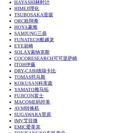
HAYASHI林时计
HIMEJI理化
TSUBOSAKA壸坂
ORC欧阿希
HOYA豪雅
SAMJUNG三鼎
FUNATECH船越龙
EYE岩崎
SOLAX索纳克斯
COCORESEARCH可可里萨崎
ITOH伊藤
DRY-CABI德瑞卡比
TOMAS托马斯
KOKUSAN科库森
YAMATO雅马拓
FUJICON富士
MACOME码控美
AVM转换机
SUGAWARA菅原
IMV艾目微
EMIC爱美克