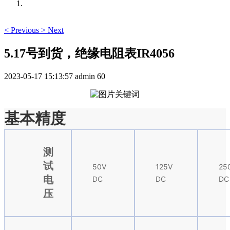
<
Previous
>
Next
5.17号到货，绝缘电阻表IR4056
2023-05-17 15:13:57
admin
60
基本精度
测
试
50V
125V
25
电
DC
DC
DC
压