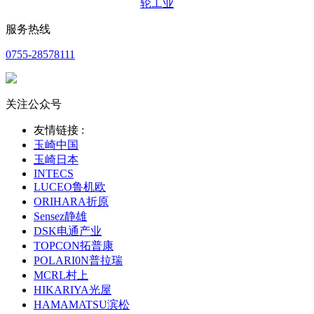
轮工业
服务热线
0755-28578111
关注公众号
友情链接 :
玉崎中国
玉崎日本
INTECS
LUCEO鲁机欧
ORIHARA折原
Sensez静雄
DSK电通产业
TOPCON拓普康
POLARI0N普拉瑞
MCRL村上
HIKARIYA光屋
HAMAMATSU滨松