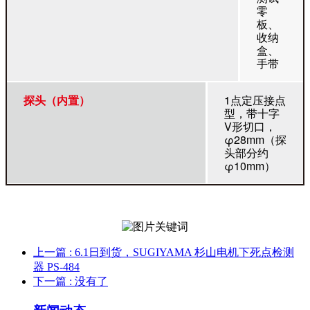
零
板、
收纳
盒、
手带
探头（内置）
1点定压接点
型，带十字
V形切口，
φ28mm（探
头部分约
φ10mm）
上一篇
: 6.1日到货，SUGIYAMA 杉山电机下死点检测
器 PS-484
下一篇
: 没有了