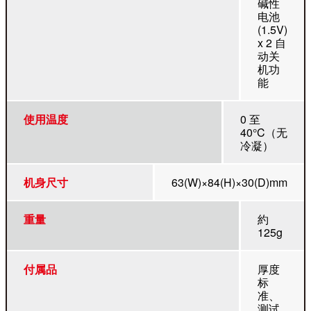
碱性
电池
(1.5V)
x 2 自
动关
机功
能
使用温度
0 至
40°C（无
冷凝）
机身尺寸
63(W)×84(H)×30(D)mm
重量
約
125g
付属品
厚度
标
准、
测试