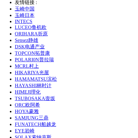
友情链接 :
玉崎中国
玉崎日本
INTECS
LUCEO鲁机欧
ORIHARA折原
Sensez静雄
DSK电通产业
TOPCON拓普康
POLARI0N普拉瑞
MCRL村上
HIKARIYA光屋
HAMAMATSU滨松
HAYASHI林时计
HIMEJI理化
TSUBOSAKA壸坂
ORC欧阿希
HOYA豪雅
SAMJUNG三鼎
FUNATECH船越龙
EYE岩崎
SOLAX索纳克斯