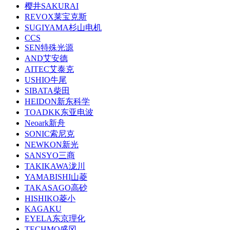
樱井SAKURAI
REVOX莱宝克斯
SUGIYAMA杉山电机
CCS
SEN特殊光源
AND艾安德
AITEC艾泰克
USHIO牛尾
SIBATA柴田
HEIDON新东科学
TOADKK东亚电波
Neoark新舟
SONIC索尼克
NEWKON新光
SANSYO三商
TAKIKAWA泷川
YAMABISHI山菱
TAKASAGO高砂
HISHIKO菱小
KAGAKU
EYELA东京理化
TECHMO盛冈