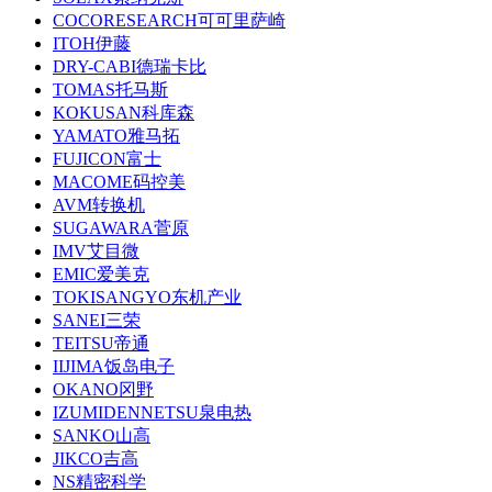
COCORESEARCH可可里萨崎
ITOH伊藤
DRY-CABI德瑞卡比
TOMAS托马斯
KOKUSAN科库森
YAMATO雅马拓
FUJICON富士
MACOME码控美
AVM转换机
SUGAWARA菅原
IMV艾目微
EMIC爱美克
TOKISANGYO东机产业
SANEI三荣
TEITSU帝通
IIJIMA饭岛电子
OKANO冈野
IZUMIDENNETSU泉电热
SANKO山高
JIKCO吉高
NS精密科学