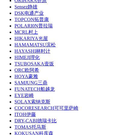
ORIHARA折原
Sensez静雄
DSK电通产业
TOPCON拓普康
POLARI0N普拉瑞
MCRL村上
HIKARIYA光屋
HAMAMATSU滨松
HAYASHI林时计
HIMEJI理化
TSUBOSAKA壸坂
ORC欧阿希
HOYA豪雅
SAMJUNG三鼎
FUNATECH船越龙
EYE岩崎
SOLAX索纳克斯
COCORESEARCH可可里萨崎
ITOH伊藤
DRY-CABI德瑞卡比
TOMAS托马斯
KOKUSAN科库森