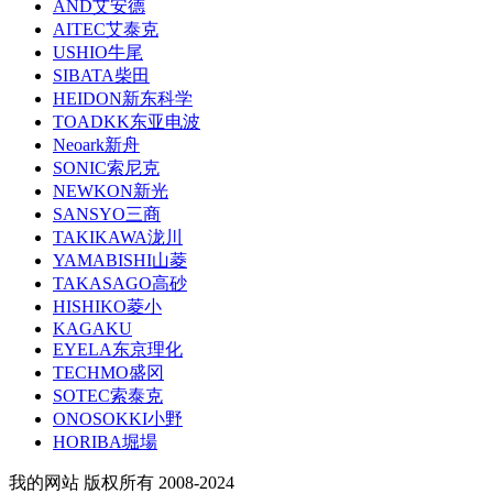
AND艾安德
AITEC艾泰克
USHIO牛尾
SIBATA柴田
HEIDON新东科学
TOADKK东亚电波
Neoark新舟
SONIC索尼克
NEWKON新光
SANSYO三商
TAKIKAWA泷川
YAMABISHI山菱
TAKASAGO高砂
HISHIKO菱小
KAGAKU
EYELA东京理化
TECHMO盛冈
SOTEC索泰克
ONOSOKKI小野
HORIBA堀場
我的网站 版权所有 2008-2024