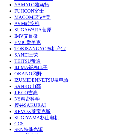
YAMATO雅马拓
FUJICON富士
MACOME码控美
AVM转换机
SUGAWARA菅原
IMV艾目微
EMIC爱美克
TOKISANGYO东机产业
SANEI三荣
TEITSU帝通
IIJIMA饭岛电子
OKANO冈野
IZUMIDENNETSU泉电热
SANKO山高
JIKCO吉高
NS精密科学
樱井SAKURAI
REVOX莱宝克斯
SUGIYAMA杉山电机
CCS
SEN特殊光源