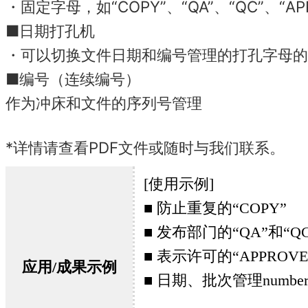
・固定字母，如“COPY”、“QA”、“QC”、“APP
■日期打孔机
・可以切换文件日期和编号管理的打孔字母的
■编号（连续编号）
作为冲床和文件的序列号管理
*详情请查看PDF文件或随时与我们联系。
[使用示例]
■ 防止重复的“COPY”
■ 发布部门的“QA”和“QC
■ 表示许可
的“APPRO
应用/成果示例
■ 日期、批次管理numbers 