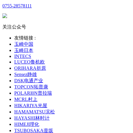
0755-28578111
关注公众号
友情链接 :
玉崎中国
玉崎日本
INTECS
LUCEO鲁机欧
ORIHARA折原
Sensez静雄
DSK电通产业
TOPCON拓普康
POLARI0N普拉瑞
MCRL村上
HIKARIYA光屋
HAMAMATSU滨松
HAYASHI林时计
HIMEJI理化
TSUBOSAKA壸坂