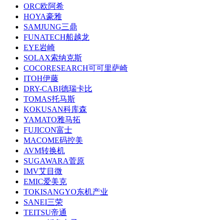
ORC欧阿希
HOYA豪雅
SAMJUNG三鼎
FUNATECH船越龙
EYE岩崎
SOLAX索纳克斯
COCORESEARCH可可里萨崎
ITOH伊藤
DRY-CABI德瑞卡比
TOMAS托马斯
KOKUSAN科库森
YAMATO雅马拓
FUJICON富士
MACOME码控美
AVM转换机
SUGAWARA菅原
IMV艾目微
EMIC爱美克
TOKISANGYO东机产业
SANEI三荣
TEITSU帝通