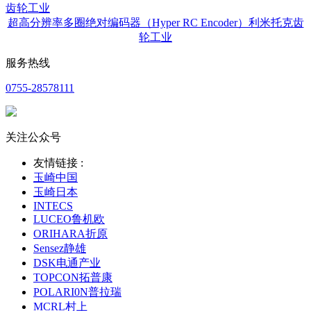
超高分辨率多圈绝对编码器（Hyper RC Encoder）利米托克齿
轮工业
服务热线
0755-28578111
关注公众号
友情链接 :
玉崎中国
玉崎日本
INTECS
LUCEO鲁机欧
ORIHARA折原
Sensez静雄
DSK电通产业
TOPCON拓普康
POLARI0N普拉瑞
MCRL村上