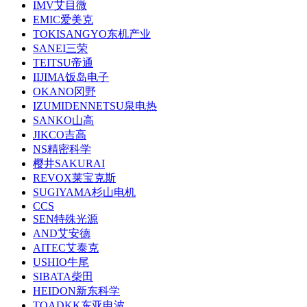
IMV艾目微
EMIC爱美克
TOKISANGYO东机产业
SANEI三荣
TEITSU帝通
IIJIMA饭岛电子
OKANO冈野
IZUMIDENNETSU泉电热
SANKO山高
JIKCO吉高
NS精密科学
樱井SAKURAI
REVOX莱宝克斯
SUGIYAMA杉山电机
CCS
SEN特殊光源
AND艾安德
AITEC艾泰克
USHIO牛尾
SIBATA柴田
HEIDON新东科学
TOADKK东亚电波