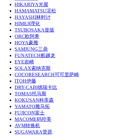
HIKARIYA光屋
HAMAMATSU滨松
HAYASHI林时计
HIMEJI理化
TSUBOSAKA壸坂
ORC欧阿希
HOYA豪雅
SAMJUNG三鼎
FUNATECH船越龙
EYE岩崎
SOLAX索纳克斯
COCORESEARCH可可里萨崎
ITOH伊藤
DRY-CABI德瑞卡比
TOMAS托马斯
KOKUSAN科库森
YAMATO雅马拓
FUJICON富士
MACOME码控美
AVM转换机
SUGAWARA菅原