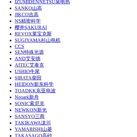
IZUMIDENNETSU泉电热
SANKO山高
JIKCO吉高
NS精密科学
樱井SAKURAI
REVOX莱宝克斯
SUGIYAMA杉山电机
CCS
SEN特殊光源
AND艾安德
AITEC艾泰克
USHIO牛尾
SIBATA柴田
HEIDON新东科学
TOADKK东亚电波
Neoark新舟
SONIC索尼克
NEWKON新光
SANSYO三商
TAKIKAWA泷川
YAMABISHI山菱
TAKASAGO高砂