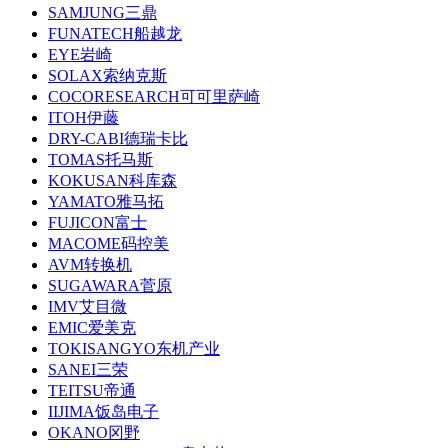
SAMJUNG三鼎
FUNATECH船越龙
EYE岩崎
SOLAX索纳克斯
COCORESEARCH可可里萨崎
ITOH伊藤
DRY-CABI德瑞卡比
TOMAS托马斯
KOKUSAN科库森
YAMATO雅马拓
FUJICON富士
MACOME码控美
AVM转换机
SUGAWARA菅原
IMV艾目微
EMIC爱美克
TOKISANGYO东机产业
SANEI三荣
TEITSU帝通
IIJIMA饭岛电子
OKANO冈野