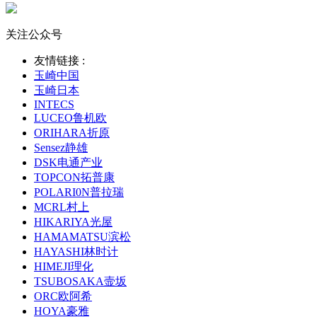
关注公众号
友情链接 :
玉崎中国
玉崎日本
INTECS
LUCEO鲁机欧
ORIHARA折原
Sensez静雄
DSK电通产业
TOPCON拓普康
POLARI0N普拉瑞
MCRL村上
HIKARIYA光屋
HAMAMATSU滨松
HAYASHI林时计
HIMEJI理化
TSUBOSAKA壸坂
ORC欧阿希
HOYA豪雅