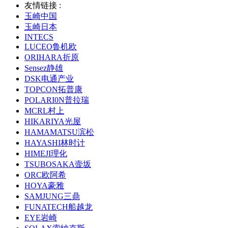
友情链接 :
玉崎中国
玉崎日本
INTECS
LUCEO鲁机欧
ORIHARA折原
Sensez静雄
DSK电通产业
TOPCON拓普康
POLARI0N普拉瑞
MCRL村上
HIKARIYA光屋
HAMAMATSU滨松
HAYASHI林时计
HIMEJI理化
TSUBOSAKA壸坂
ORC欧阿希
HOYA豪雅
SAMJUNG三鼎
FUNATECH船越龙
EYE岩崎