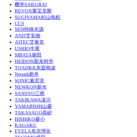
樱井SAKURAI
REVOX莱宝克斯
SUGIYAMA杉山电机
CCS
SEN特殊光源
AND艾安德
AITEC艾泰克
USHIO牛尾
SIBATA柴田
HEIDON新东科学
TOADKK东亚电波
Neoark新舟
SONIC索尼克
NEWKON新光
SANSYO三商
TAKIKAWA泷川
YAMABISHI山菱
TAKASAGO高砂
HISHIKO菱小
KAGAKU
EYELA东京理化