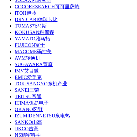
SOLAX索纳克斯
COCORESEARCH可可里萨崎
ITOH伊藤
DRY-CABI德瑞卡比
TOMAS托马斯
KOKUSAN科库森
YAMATO雅马拓
FUJICON富士
MACOME码控美
AVM转换机
SUGAWARA菅原
IMV艾目微
EMIC爱美克
TOKISANGYO东机产业
SANEI三荣
TEITSU帝通
IIJIMA饭岛电子
OKANO冈野
IZUMIDENNETSU泉电热
SANKO山高
JIKCO吉高
NS精密科学