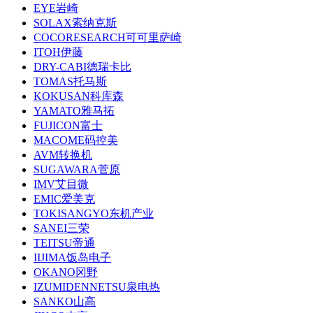
EYE岩崎
SOLAX索纳克斯
COCORESEARCH可可里萨崎
ITOH伊藤
DRY-CABI德瑞卡比
TOMAS托马斯
KOKUSAN科库森
YAMATO雅马拓
FUJICON富士
MACOME码控美
AVM转换机
SUGAWARA菅原
IMV艾目微
EMIC爱美克
TOKISANGYO东机产业
SANEI三荣
TEITSU帝通
IIJIMA饭岛电子
OKANO冈野
IZUMIDENNETSU泉电热
SANKO山高