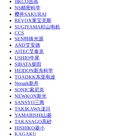
JIKCO吉高
NS精密科学
樱井SAKURAI
REVOX莱宝克斯
SUGIYAMA杉山电机
CCS
SEN特殊光源
AND艾安德
AITEC艾泰克
USHIO牛尾
SIBATA柴田
HEIDON新东科学
TOADKK东亚电波
Neoark新舟
SONIC索尼克
NEWKON新光
SANSYO三商
TAKIKAWA泷川
YAMABISHI山菱
TAKASAGO高砂
HISHIKO菱小
KAGAKU