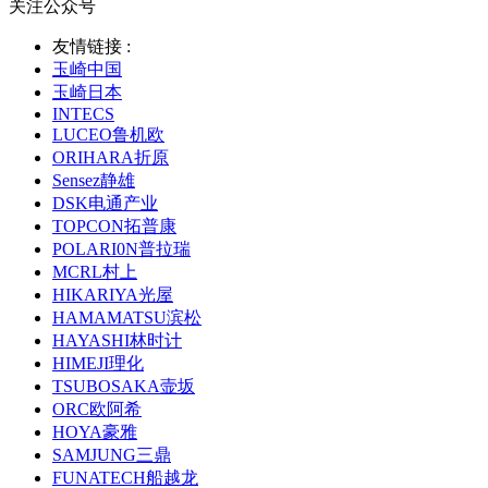
关注公众号
友情链接 :
玉崎中国
玉崎日本
INTECS
LUCEO鲁机欧
ORIHARA折原
Sensez静雄
DSK电通产业
TOPCON拓普康
POLARI0N普拉瑞
MCRL村上
HIKARIYA光屋
HAMAMATSU滨松
HAYASHI林时计
HIMEJI理化
TSUBOSAKA壸坂
ORC欧阿希
HOYA豪雅
SAMJUNG三鼎
FUNATECH船越龙