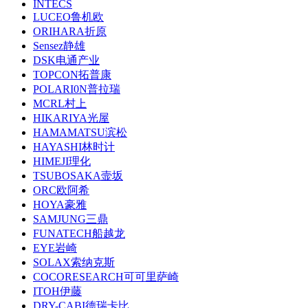
INTECS
LUCEO鲁机欧
ORIHARA折原
Sensez静雄
DSK电通产业
TOPCON拓普康
POLARI0N普拉瑞
MCRL村上
HIKARIYA光屋
HAMAMATSU滨松
HAYASHI林时计
HIMEJI理化
TSUBOSAKA壸坂
ORC欧阿希
HOYA豪雅
SAMJUNG三鼎
FUNATECH船越龙
EYE岩崎
SOLAX索纳克斯
COCORESEARCH可可里萨崎
ITOH伊藤
DRY-CABI德瑞卡比