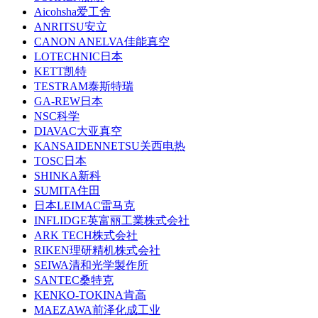
Aicohsha爱工舍
ANRITSU安立
CANON ANELVA佳能真空
LOTECHNIC日本
KETT凯特
TESTRAM泰斯特瑞
GA-REW日本
NSC科学
DIAVAC大亚真空
KANSAIDENNETSU关西电热
TOSC日本
SHINKA新科
SUMITA住田
日本LEIMAC雷马克
INFLIDGE英富丽工業株式会社
ARK TECH株式会社
RIKEN理研精机株式会社
SEIWA清和光学製作所
SANTEC桑特克
KENKO-TOKINA肯高
MAEZAWA前泽化成工业