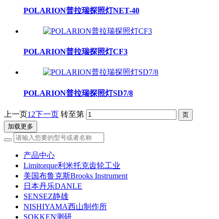
POLARION普拉瑞探照灯NET-40
POLARION普拉瑞探照灯CF3
POLARION普拉瑞探照灯SD7/8
上一页
1
2
下一页
转至第
加载更多
产品中心
Limitorque利米托克齿轮工业
美国布鲁克斯Brooks Instrument
日本丹乐DANLE
SENSEZ静雄
NISHIYAMA西山制作所
SOKKEN测研