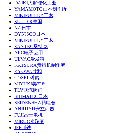
DAIKI大起理化工业
YAMAMOTO山本制作所
MIKIPULLEY三木
SUTTER美国
NA日本
DYNISCO日本
MIKIPULLEY三木
SANTEC桑特克
AEC电子应用
ULVAC爱发科
KATSURA贵精机制作所
KYOWA共和
COSEL科索
MIYUKI美幸辉
TLV蒸汽阀门
SHIMATEC日本
SEIDENSHA精电舍
ANRITSU安立计器
FUJI富士电机
MIRUC米瑞克
JFE川铁