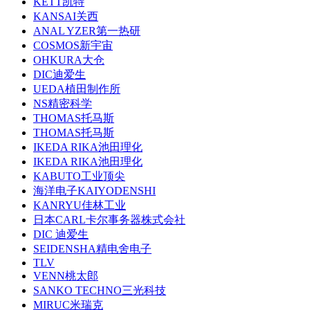
KETT凯特
KANSAI关西
ANAL YZER第一热研
COSMOS新宇宙
OHKURA大仓
DIC迪爱生
UEDA植田制作所
NS精密科学
THOMAS托马斯
THOMAS托马斯
IKEDA RIKA池田理化
IKEDA RIKA池田理化
KABUTO工业顶尖
海洋电子KAIYODENSHI
KANRYU佳林工业
日本CARL卡尔事务器株式会社
DIC 迪爱生
SEIDENSHA精电舍电子
TLV
VENN桃太郎
SANKO TECHNO三光科技
MIRUC米瑞克