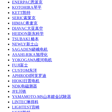
ENERPAC恩派克
KOTOHIRA琴平
KETT凯特
SERIC索莱克
HIMAC希麦克
DIAVAC大亚真空
HEIDON新东科学
TSUBAKI 椿本
NEWLY新土山
SAGADEN嵯峨电机
ASAHI-RIKA旭理化
YOKOGAWA横河电机
FUJI富士
CUSTOM东洋
APHRODI阿芙罗迪
HIOKI日置电机
NDK电磁测器
JFE川铁
YAMAMOTO-MS山本鍍金試験器
LINTEC琳得科
LIGHTEST宫崎