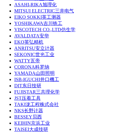
ASAHI-RIKA旭理化
MITSUI ELECTRIC三井电气
EIKO SOKKI英工测器
YOSHIKAWA吉川铁工
VISCOTECH CO.,LTD仿生学
AVALDATA安华
EKO英弘精机
ANRITSU安立计器
SEKONIC世光工业
WATTY瓦帝
CORONA科罗纳
YAMADA山田照明
ISB-IGUCHI井口機工
DIT东日技研
FUJISTAR三共理化学
JST压着工具
TAKI泷工程株式会社
NKS长野计器
BESSEY贝西
KEIHIN京浜工业
TAISEI大成技研