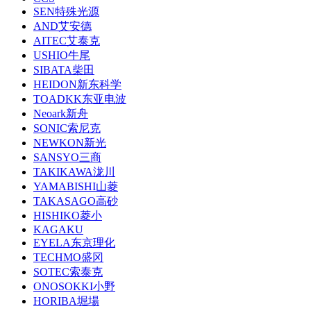
SEN特殊光源
AND艾安德
AITEC艾泰克
USHIO牛尾
SIBATA柴田
HEIDON新东科学
TOADKK东亚电波
Neoark新舟
SONIC索尼克
NEWKON新光
SANSYO三商
TAKIKAWA泷川
YAMABISHI山菱
TAKASAGO高砂
HISHIKO菱小
KAGAKU
EYELA东京理化
TECHMO盛冈
SOTEC索泰克
ONOSOKKI小野
HORIBA堀場