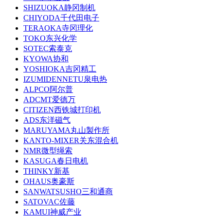
SHIZUOKA静冈制机
CHIYODA千代田电子
TERAOKA寺冈理化
TOKO东兴化学
SOTEC索泰克
KYOWA协和
YOSHIOKA吉冈精工
IZUMIDENNETU泉电热
ALPCO阿尔普
ADCMT爱德万
CITIZEN西铁城打印机
ADS东洋磁气
MARUYAMA丸山製作所
KANTO-MIXER关东混合机
NMR微型绳索
KASUGA春日电机
THINKY新基
OHAUS奥豪斯
SANWATSUSHO三和通商
SATOVAC佐藤
KAMUI神威产业