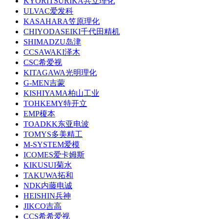
KYORITSURIKA共立理化
ULVAC爱发科
KASAHARA笠原理化
CHIYODASEIKI千代田精机
SHIMADZU岛津
CCSAWAKI泽木
CSC希爱视
KITAGAWA光明理化
G-MEN吉蒙
KISHIYAMA柏山工业
TOHKEMY特开立
EMP榎本
TOADKK东亚电波
TOMYS多美精工
M-SYSTEM爱模
ICOMES爱卡姆斯
KIKUSUI菊水
TAKUWA拓和
NDK内藤电诚
HEISHIN兵神
JIKCO吉高
CCS希希爱视