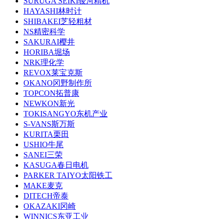
SURUGA SEIKI骏河精机
HAYASHI林时计
SHIBAKEI芝轻粗材
NS精密科学
SAKURAI樱井
HORIBA堀场
NRK理化学
REVOX莱宝克斯
OKANO冈野制作所
TOPCON拓普康
NEWKON新光
TOKISANGYO东机产业
S-VANS斯万斯
KURITA栗田
USHIO牛尾
SANEI三荣
KASUGA春日电机
PARKER TAIYO太阳铁工
MAKE麦克
DITECH帝泰
OKAZAKI冈崎
WINNICS东亚工业