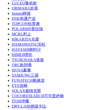
LUCEO鲁机欧
ORIHARA折原
Sensez静雄
DSK电通产业
TOPCON拓普康
POLARI0N普拉瑞
MCRL村上
HIKARIYA光屋
HAMAMATSU滨松
HAYASHI林时计
HIMEJI理化
TSUBOSAKA壸坂
ORC欧阿希
HOYA豪雅
SAMJUNG三鼎
FUNATECH船越龙
EYE岩崎
SOLAX索纳克斯
COCORESEARCH可可里萨崎
ITOH伊藤
DRY-CABI德瑞卡比