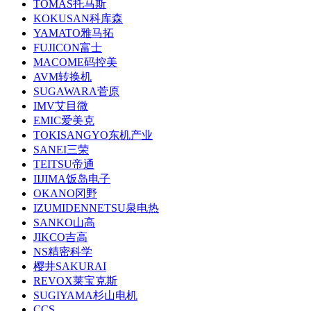
TOMAS托马斯
KOKUSAN科库森
YAMATO雅马拓
FUJICON富士
MACOME码控美
AVM转换机
SUGAWARA菅原
IMV艾目微
EMIC爱美克
TOKISANGYO东机产业
SANEI三荣
TEITSU帝通
IIJIMA饭岛电子
OKANO冈野
IZUMIDENNETSU泉电热
SANKO山高
JIKCO吉高
NS精密科学
樱井SAKURAI
REVOX莱宝克斯
SUGIYAMA杉山电机
CCS