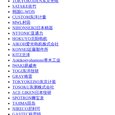
TOKYOKODEN东京光电
SATAKE佐竹
韩国G-WON
CUSTOM东洋计量
MWL村田
NIHONSEIKI日本精器
NTTONIC亚通力
HOKUYO北阳电机
AIKOH爱光电机株式会社
KONSEI近藤製作所
KITZ北泽
Aokikogyohamono青木工业
IWAKI易威奇
TOGI东洋技研
GRAY格雷
TOKYOKEISO东京计装
TOSOKU东测株式会社
ACE GIKEN日本技研
SPOTRON狮宝龙
TAJIMA田岛
NIRECO尼利可
GASTEC科思特