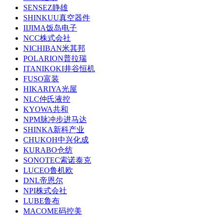
SENSEZ静雄
SHINKUU真空器件
IIJIMA饭岛电子
NCC株式会社
NICHIBAN米其邦
POLARION普拉瑞
ITANIKOKI井谷恒机
FUSO富装
HIKARIYA光屋
NLC仲氏液控
KYOWA共和
NPM脉冲步进马达
SHINKA新科产业
CHUKOH中兴化成
KURABO仓纺
SONOTEC索诺泰克
LUCEO鲁机欧
DNL帝恩尔
NPI株式会社
LUBE鲁布
MACOME码控美