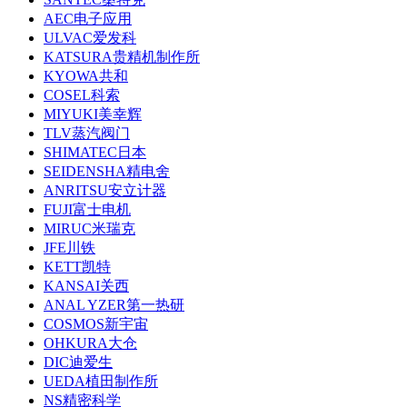
AEC电子应用
ULVAC爱发科
KATSURA贵精机制作所
KYOWA共和
COSEL科索
MIYUKI美幸辉
TLV蒸汽阀门
SHIMATEC日本
SEIDENSHA精电舍
ANRITSU安立计器
FUJI富士电机
MIRUC米瑞克
JFE川铁
KETT凯特
KANSAI关西
ANAL YZER第一热研
COSMOS新宇宙
OHKURA大仓
DIC迪爱生
UEDA植田制作所
NS精密科学