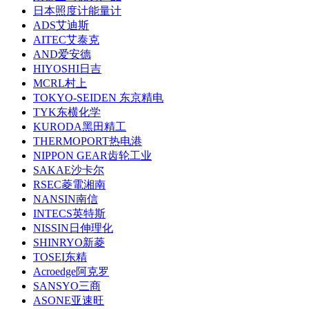
日本照度计能量计
ADS艾迪斯
AITEC艾泰克
AND爱安德
HIYOSHI日吉
MCRL村上
TOKYO-SEIDEN 东京精电
TYK东横化学
KURODA黑田精工
THERMOPORT热电港
NIPPON GEAR齿轮工业
SAKAE沙卡尔
RSEC菱電湘南
NANSIN南信
INTECS英特斯
NISSIN日伸理化
SHINRYO新菱
TOSEI东精
Acroedge阿克罗
SANSYO三商
ASONE亚速旺