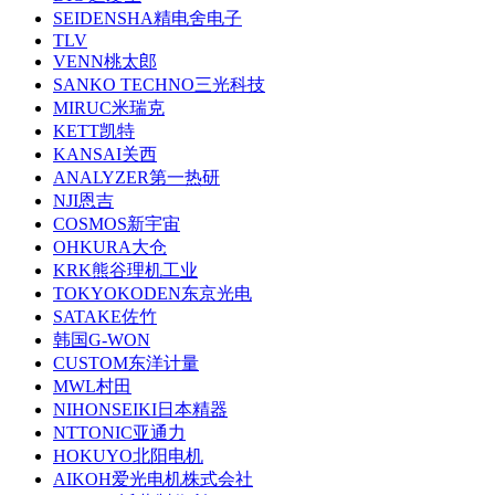
SEIDENSHA精电舍电子
TLV
VENN桃太郎
SANKO TECHNO三光科技
MIRUC米瑞克
KETT凯特
KANSAI关西
ANALYZER第一热研
NJI恩吉
COSMOS新宇宙
OHKURA大仓
KRK熊谷理机工业
TOKYOKODEN东京光电
SATAKE佐竹
韩国G-WON
CUSTOM东洋计量
MWL村田
NIHONSEIKI日本精器
NTTONIC亚通力
HOKUYO北阳电机
AIKOH爱光电机株式会社