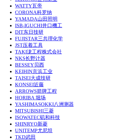
WATTY瓦帝
CORONA科罗纳
YAMADA山田照明
ISB-IGUCHI井口機工
DIT东日技研
FUJISTAR三共理化学
JST压着工具
TAKI泷工程株式会社
NKS长野计器
BESSEY贝西
KEIHIN京浜工业
TAISEI大成技研
KONSEI近藤
ARROWS箭牌工程
HORIBA 堀场
YASHIMASOKKI八洲测器
MITSUBISHI三菱
ISOWATEC矶和科技
SHINRYO新菱
UNITEMP尤尼坦
TKD武田