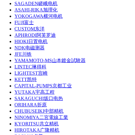
SAGADEN嵯峨电机
ASAHI-RIKA旭理化
YOKOGAWA横河电机
FUJI富士
CUSTOM东洋
APHRODI阿芙罗迪
HIOKI日置电机
NDK电磁测器
JFE川铁
YAMAMOTO-MS山本鍍金試験器
LINTEC琳得科
LIGHTEST宫崎
KETT凯特
CAPITAL-PUMPS京都工业
YUTAKA宇高工程
SAKAGUCHI坂口电热
ORIHARA折原
CHUBUSEIKI中部精机
NINOMIYA二宮電線工業
KYORITSU共立精机
HIROTAKA广隆精机