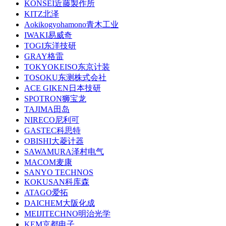
KONSEI近藤製作所
KITZ北泽
Aokikogyohamono青木工业
IWAKI易威奇
TOGI东洋技研
GRAY格雷
TOKYOKEISO东京计装
TOSOKU东测株式会社
ACE GIKEN日本技研
SPOTRON狮宝龙
TAJIMA田岛
NIRECO尼利可
GASTEC科思特
OBISHI大菱计器
SAWAMURA泽村电气
MACOM麦康
SANYO TECHNOS
KOKUSAN科库森
ATAGO爱拓
DAICHEM大阪化成
MEIJITECHNO明治光学
KEM京都电子