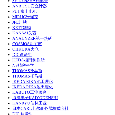
SEIDENSHA精电舍
ANRITSU安立计器
FUJI富士电机
MIRUC米瑞克
JFE川铁
KETT凯特
KANSAI关西
ANAL YZER第一热研
COSMOS新宇宙
OHKURA大仓
DIC迪爱生
UEDA植田制作所
NS精密科学
THOMAS托马斯
THOMAS托马斯
IKEDA RIKA池田理化
IKEDA RIKA池田理化
KABUTO工业顶尖
海洋电子KAIYODENSHI
KANRYU佳林工业
日本CARL卡尔事务器株式会社
DIC 迪爱生