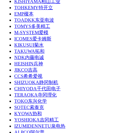
KISHIYAMA柏山工业
TOHKEMY特开立
EMP榎本
TOADKK东亚电波
TOMYS多美精工
M-SYSTEM爱模
ICOMES爱卡姆斯
KIKUSUI菊水
TAKUWA拓和
NDK内藤电诚
HEISHIN兵神
JIKCO吉高
CCS希希爱视
SHIZUOKA静冈制机
CHIYODA千代田电子
TERAOKA寺冈理化
TOKO东兴化学
SOTEC索泰克
KYOWA协和
YOSHIOKA吉冈精工
IZUMIDENNETU泉电热
ALPCO阿尔普