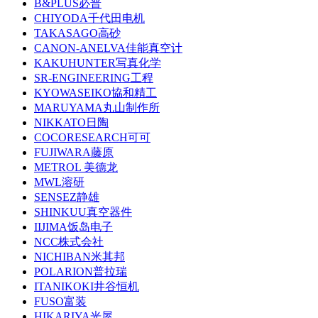
B&PLUS必普
CHIYODA千代田电机
TAKASAGO高砂
CANON-ANELVA佳能真空计
KAKUHUNTER写真化学
SR-ENGINEERING工程
KYOWASEIKO協和精工
MARUYAMA丸山制作所
NIKKATO日陶
COCORESEARCH可可
FUJIWARA藤原
METROL 美德龙
MWL溶研
SENSEZ静雄
SHINKUU真空器件
IIJIMA饭岛电子
NCC株式会社
NICHIBAN米其邦
POLARION普拉瑞
ITANIKOKI井谷恒机
FUSO富装
HIKARIYA光屋