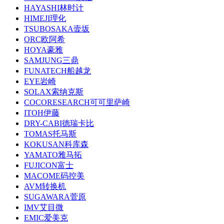
HAYASHI林时计
HIMEJI理化
TSUBOSAKA壸坂
ORC欧阿希
HOYA豪雅
SAMJUNG三鼎
FUNATECH船越龙
EYE岩崎
SOLAX索纳克斯
COCORESEARCH可可里萨崎
ITOH伊藤
DRY-CABI德瑞卡比
TOMAS托马斯
KOKUSAN科库森
YAMATO雅马拓
FUJICON富士
MACOME码控美
AVM转换机
SUGAWARA菅原
IMV艾目微
EMIC爱美克