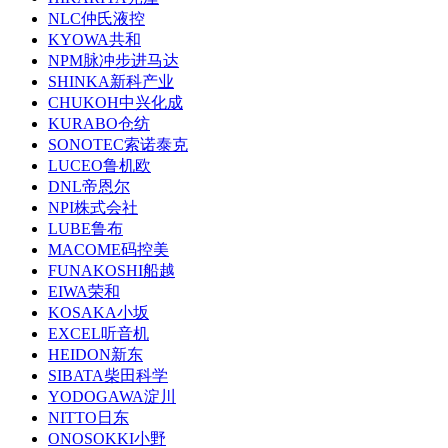
NLC仲氏液控
KYOWA共和
NPM脉冲步进马达
SHINKA新科产业
CHUKOH中兴化成
KURABO仓纺
SONOTEC索诺泰克
LUCEO鲁机欧
DNL帝恩尔
NPI株式会社
LUBE鲁布
MACOME码控美
FUNAKOSHI船越
EIWA荣和
KOSAKA小坂
EXCEL听音机
HEIDON新东
SIBATA柴田科学
YODOGAWA淀川
NITTO日东
ONOSOKKI小野