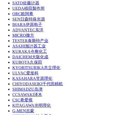
SATO佐藤计器
UEDA植田製作所
ORC欧阿希
SEN日森特殊光源
IHARA伊原电子
ADVANTEC东洋
MICRO微方
TESTER泰斯特产业
ASAHI旭计器工业
KURAKA仓敷化工
DAICHEM大阪化成
KUBOTA久保田
KYORITSURIKA共立理化
ULVAC爱发科
KASAHARA笠原理化
CHIYODASEIKI千代田精机
SHIMADZU岛津
CCSAWAKI泽木
CSC希爱视
KITAGAWA光明理化
G-MEN吉蒙