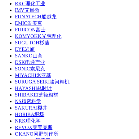
RKC理化工业
IMV艾目微
FUNATECH船越龙
EMIC爱美克
FUJICON富士
KOMYOKK光明理化
SUGUTOH杉藤
EYE岩崎
SANKO山高
DSK电通产业
SONIC索尼克
MIYACHI米亚基
SURUGA SEIKI骏河精机
HAYASHI林时计
SHIBAKEI芝轻粗材
NS精密科学
SAKURAI樱井
HORIBA堀场
NRK理化学
REVOX莱宝克斯
OKANO冈野制作所