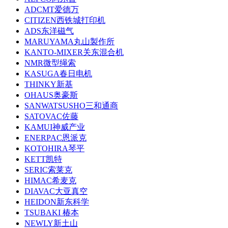
ADCMT爱德万
CITIZEN西铁城打印机
ADS东洋磁气
MARUYAMA丸山製作所
KANTO-MIXER关东混合机
NMR微型绳索
KASUGA春日电机
THINKY新基
OHAUS奥豪斯
SANWATSUSHO三和通商
SATOVAC佐藤
KAMUI神威产业
ENERPAC恩派克
KOTOHIRA琴平
KETT凯特
SERIC索莱克
HIMAC希麦克
DIAVAC大亚真空
HEIDON新东科学
TSUBAKI 椿本
NEWLY新土山