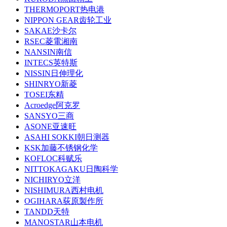
THERMOPORT热电港
NIPPON GEAR齿轮工业
SAKAE沙卡尔
RSEC菱電湘南
NANSIN南信
INTECS英特斯
NISSIN日伸理化
SHINRYO新菱
TOSEI东精
Acroedge阿克罗
SANSYO三商
ASONE亚速旺
ASAHI SOKKI朝日测器
KSK加藤不锈钢化学
KOFLOC科赋乐
NITTOKAGAKU日陶科学
NICHIRYO立洋
NISHIMURA西村电机
OGIHARA荻原製作所
TANDD天特
MANOSTAR山本电机