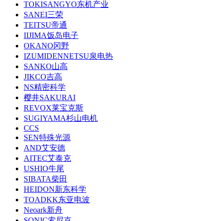
TOKISANGYO东机产业
SANEI三荣
TEITSU帝通
IIJIMA饭岛电子
OKANO冈野
IZUMIDENNETSU泉电热
SANKO山高
JIKCO吉高
NS精密科学
樱井SAKURAI
REVOX莱宝克斯
SUGIYAMA杉山电机
CCS
SEN特殊光源
AND艾安德
AITEC艾泰克
USHIO牛尾
SIBATA柴田
HEIDON新东科学
TOADKK东亚电波
Neoark新舟
SONIC索尼克