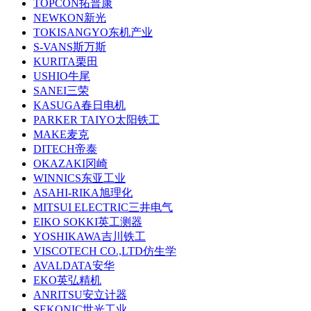
TOPCON拓普康
NEWKON新光
TOKISANGYO东机产业
S-VANS斯万斯
KURITA栗田
USHIO牛尾
SANEI三荣
KASUGA春日电机
PARKER TAIYO太阳铁工
MAKE麦克
DITECH帝泰
OKAZAKI冈崎
WINNICS东亚工业
ASAHI-RIKA旭理化
MITSUI ELECTRIC三井电气
EIKO SOKKI英工测器
YOSHIKAWA吉川铁工
VISCOTECH CO.,LTD仿生学
AVALDATA安华
EKO英弘精机
ANRITSU安立计器
SEKONIC世光工业