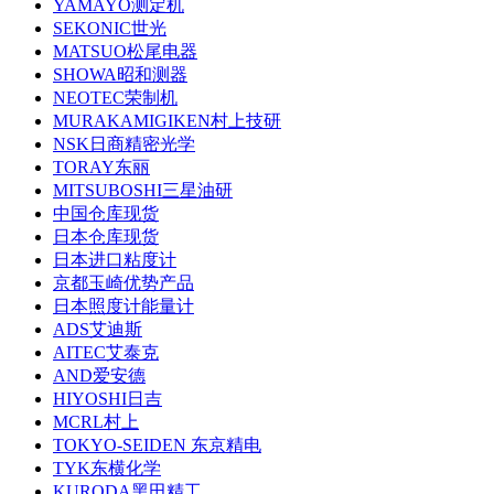
YAMAYO测定机
SEKONIC世光
MATSUO松尾电器
SHOWA昭和测器
NEOTEC荣制机
MURAKAMIGIKEN村上技研
NSK日商精密光学
TORAY东丽
MITSUBOSHI三星油研
中国仓库现货
日本仓库现货
日本进口粘度计
京都玉崎优势产品
日本照度计能量计
ADS艾迪斯
AITEC艾泰克
AND爱安德
HIYOSHI日吉
MCRL村上
TOKYO-SEIDEN 东京精电
TYK东横化学
KURODA黑田精工