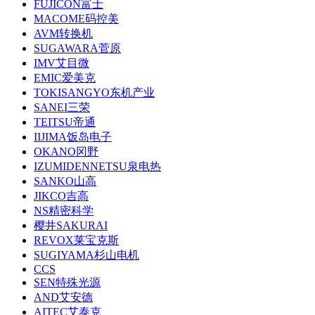
FUJICON富士
MACOME码控美
AVM转换机
SUGAWARA菅原
IMV艾目微
EMIC爱美克
TOKISANGYO东机产业
SANEI三荣
TEITSU帝通
IIJIMA饭岛电子
OKANO冈野
IZUMIDENNETSU泉电热
SANKO山高
JIKCO吉高
NS精密科学
樱井SAKURAI
REVOX莱宝克斯
SUGIYAMA杉山电机
CCS
SEN特殊光源
AND艾安德
AITEC艾泰克