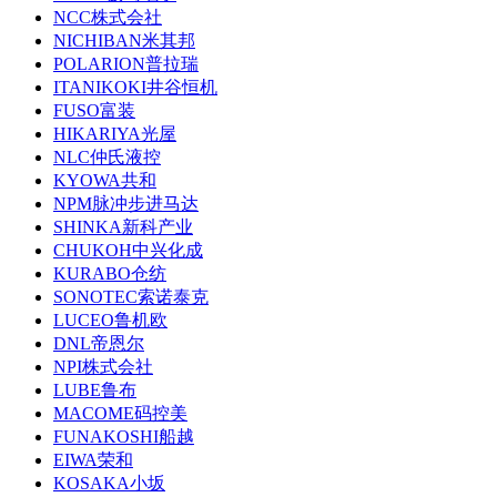
NCC株式会社
NICHIBAN米其邦
POLARION普拉瑞
ITANIKOKI井谷恒机
FUSO富装
HIKARIYA光屋
NLC仲氏液控
KYOWA共和
NPM脉冲步进马达
SHINKA新科产业
CHUKOH中兴化成
KURABO仓纺
SONOTEC索诺泰克
LUCEO鲁机欧
DNL帝恩尔
NPI株式会社
LUBE鲁布
MACOME码控美
FUNAKOSHI船越
EIWA荣和
KOSAKA小坂