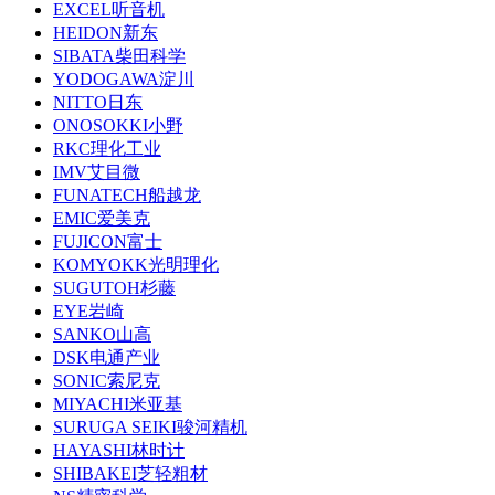
EXCEL听音机
HEIDON新东
SIBATA柴田科学
YODOGAWA淀川
NITTO日东
ONOSOKKI小野
RKC理化工业
IMV艾目微
FUNATECH船越龙
EMIC爱美克
FUJICON富士
KOMYOKK光明理化
SUGUTOH杉藤
EYE岩崎
SANKO山高
DSK电通产业
SONIC索尼克
MIYACHI米亚基
SURUGA SEIKI骏河精机
HAYASHI林时计
SHIBAKEI芝轻粗材