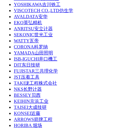
YOSHIKAWA吉川铁工
VISCOTECH CO.,LTD仿生学
AVALDATA安华
EKO英弘精机
ANRITSU安立计器
SEKONIC世光工业
WATTY瓦帝
CORONA科罗纳
YAMADA山田照明
ISB-IGUCHI井口機工
DIT东日技研
FUJISTAR三共理化学
JST压着工具
TAKI泷工程株式会社
NKS长野计器
BESSEY贝西
KEIHIN京浜工业
TAISEI大成技研
KONSEI近藤
ARROWS箭牌工程
HORIBA 堀场