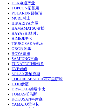
DSK电通产业
TOPCON拓普康
POLARI0N普拉瑞
MCRL村上
HIKARIYA光屋
HAMAMATSU滨松
HAYASHI林时计
HIMEJI理化
TSUBOSAKA壸坂
ORC欧阿希
HOYA豪雅
SAMJUNG三鼎
FUNATECH船越龙
EYE岩崎
SOLAX索纳克斯
COCORESEARCH可可里萨崎
ITOH伊藤
DRY-CABI德瑞卡比
TOMAS托马斯
KOKUSAN科库森
YAMATO雅马拓