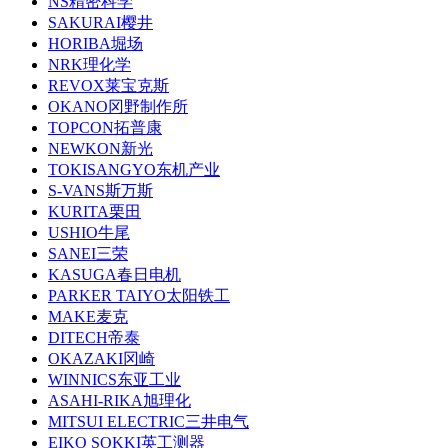
NS精密科学
SAKURAI樱井
HORIBA堀场
NRK理化学
REVOX莱宝克斯
OKANO冈野制作所
TOPCON拓普康
NEWKON新光
TOKISANGYO东机产业
S-VANS斯万斯
KURITA栗田
USHIO牛尾
SANEI三荣
KASUGA春日电机
PARKER TAIYO太阳铁工
MAKE麦克
DITECH帝泰
OKAZAKI冈崎
WINNICS东亚工业
ASAHI-RIKA旭理化
MITSUI ELECTRIC三井电气
EIKO SOKKI英工测器