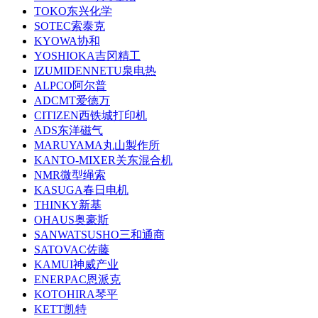
TOKO东兴化学
SOTEC索泰克
KYOWA协和
YOSHIOKA吉冈精工
IZUMIDENNETU泉电热
ALPCO阿尔普
ADCMT爱德万
CITIZEN西铁城打印机
ADS东洋磁气
MARUYAMA丸山製作所
KANTO-MIXER关东混合机
NMR微型绳索
KASUGA春日电机
THINKY新基
OHAUS奥豪斯
SANWATSUSHO三和通商
SATOVAC佐藤
KAMUI神威产业
ENERPAC恩派克
KOTOHIRA琴平
KETT凯特