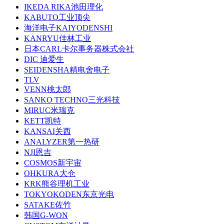
IKEDA RIKA池田理化
KABUTO工业顶尖
海洋电子KAIYODENSHI
KANRYU佳林工业
日本CARL卡尔事务器株式会社
DIC 迪爱生
SEIDENSHA精电舍电子
TLV
VENN桃太郎
SANKO TECHNO三光科技
MIRUC米瑞克
KETT凯特
KANSAI关西
ANALYZER第一热研
NJI恩吉
COSMOS新宇宙
OHKURA大仓
KRK熊谷理机工业
TOKYOKODEN东京光电
SATAKE佐竹
韩国G-WON