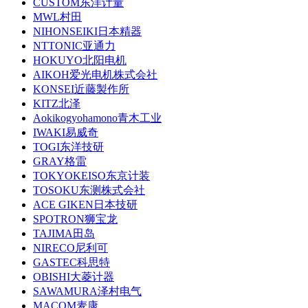
CUSTOM东洋计量
MWL村田
NIHONSEIKI日本精器
NTTONIC亚通力
HOKUYO北阳电机
AIKOH爱光电机株式会社
KONSEI近藤製作所
KITZ北泽
Aokikogyohamono青木工业
IWAKI易威奇
TOGI东洋技研
GRAY格雷
TOKYOKEISO东京计装
TOSOKU东测株式会社
ACE GIKEN日本技研
SPOTRON狮宝龙
TAJIMA田岛
NIRECO尼利可
GASTEC科思特
OBISHI大菱计器
SAWAMURA泽村电气
MACOM麦康