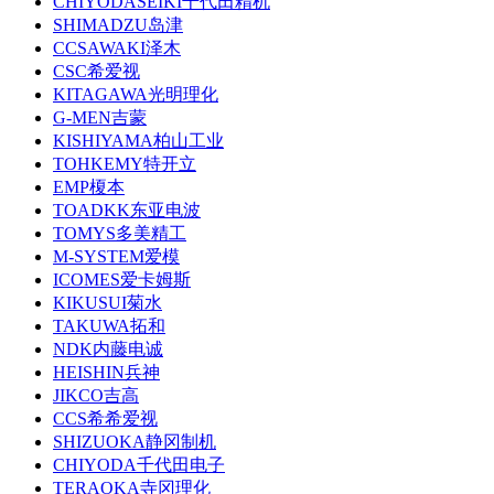
CHIYODASEIKI千代田精机
SHIMADZU岛津
CCSAWAKI泽木
CSC希爱视
KITAGAWA光明理化
G-MEN吉蒙
KISHIYAMA柏山工业
TOHKEMY特开立
EMP榎本
TOADKK东亚电波
TOMYS多美精工
M-SYSTEM爱模
ICOMES爱卡姆斯
KIKUSUI菊水
TAKUWA拓和
NDK内藤电诚
HEISHIN兵神
JIKCO吉高
CCS希希爱视
SHIZUOKA静冈制机
CHIYODA千代田电子
TERAOKA寺冈理化