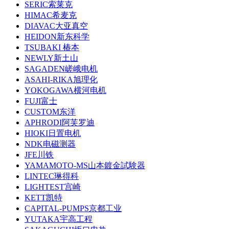
SERIC索莱克
HIMAC希麦克
DIAVAC大亚真空
HEIDON新东科学
TSUBAKI 椿本
NEWLY新土山
SAGADEN嵯峨电机
ASAHI-RIKA旭理化
YOKOGAWA横河电机
FUJI富士
CUSTOM东洋
APHRODI阿芙罗迪
HIOKI日置电机
NDK电磁测器
JFE川铁
YAMAMOTO-MS山本鍍金試験器
LINTEC琳得科
LIGHTEST宫崎
KETT凯特
CAPITAL-PUMPS京都工业
YUTAKA宇高工程