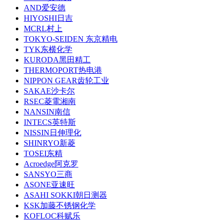
AND爱安德
HIYOSHI日吉
MCRL村上
TOKYO-SEIDEN 东京精电
TYK东横化学
KURODA黑田精工
THERMOPORT热电港
NIPPON GEAR齿轮工业
SAKAE沙卡尔
RSEC菱電湘南
NANSIN南信
INTECS英特斯
NISSIN日伸理化
SHINRYO新菱
TOSEI东精
Acroedge阿克罗
SANSYO三商
ASONE亚速旺
ASAHI SOKKI朝日测器
KSK加藤不锈钢化学
KOFLOC科赋乐