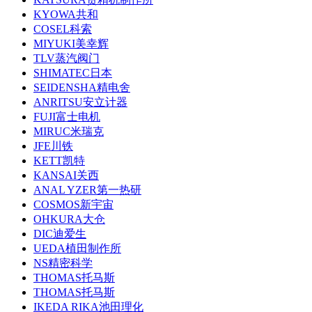
KYOWA共和
COSEL科索
MIYUKI美幸辉
TLV蒸汽阀门
SHIMATEC日本
SEIDENSHA精电舍
ANRITSU安立计器
FUJI富士电机
MIRUC米瑞克
JFE川铁
KETT凯特
KANSAI关西
ANAL YZER第一热研
COSMOS新宇宙
OHKURA大仓
DIC迪爱生
UEDA植田制作所
NS精密科学
THOMAS托马斯
THOMAS托马斯
IKEDA RIKA池田理化