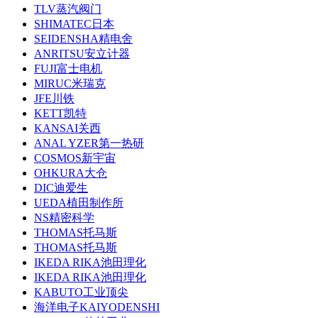
TLV蒸汽阀门
SHIMATEC日本
SEIDENSHA精电舍
ANRITSU安立计器
FUJI富士电机
MIRUC米瑞克
JFE川铁
KETT凯特
KANSAI关西
ANAL YZER第一热研
COSMOS新宇宙
OHKURA大仓
DIC迪爱生
UEDA植田制作所
NS精密科学
THOMAS托马斯
THOMAS托马斯
IKEDA RIKA池田理化
IKEDA RIKA池田理化
KABUTO工业顶尖
海洋电子KAIYODENSHI