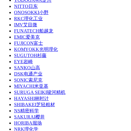
YODOGAWA淀川
NITTO日东
ONOSOKKI小野
RKC理化工业
IMV艾目微
FUNATECH船越龙
EMIC爱美克
FUJICON富士
KOMYOKK光明理化
SUGUTOH杉藤
EYE岩崎
SANKO山高
DSK电通产业
SONIC索尼克
MIYACHI米亚基
SURUGA SEIKI骏河精机
HAYASHI林时计
SHIBAKEI芝轻粗材
NS精密科学
SAKURAI樱井
HORIBA堀场
NRK理化学