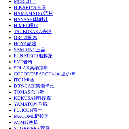
MCRL村上
HIKARIYA光屋
HAMAMATSU滨松
HAYASHI林时计
HIMEJI理化
TSUBOSAKA壸坂
ORC欧阿希
HOYA豪雅
SAMJUNG三鼎
FUNATECH船越龙
EYE岩崎
SOLAX索纳克斯
COCORESEARCH可可里萨崎
ITOH伊藤
DRY-CABI德瑞卡比
TOMAS托马斯
KOKUSAN科库森
YAMATO雅马拓
FUJICON富士
MACOME码控美
AVM转换机
SUGAWARA菅原