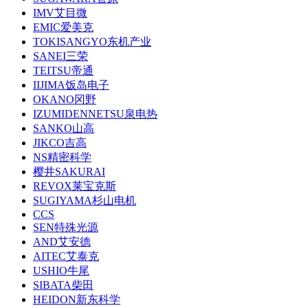
IMV艾目微
EMIC爱美克
TOKISANGYO东机产业
SANEI三荣
TEITSU帝通
IIJIMA饭岛电子
OKANO冈野
IZUMIDENNETSU泉电热
SANKO山高
JIKCO吉高
NS精密科学
樱井SAKURAI
REVOX莱宝克斯
SUGIYAMA杉山电机
CCS
SEN特殊光源
AND艾安德
AITEC艾泰克
USHIO牛尾
SIBATA柴田
HEIDON新东科学