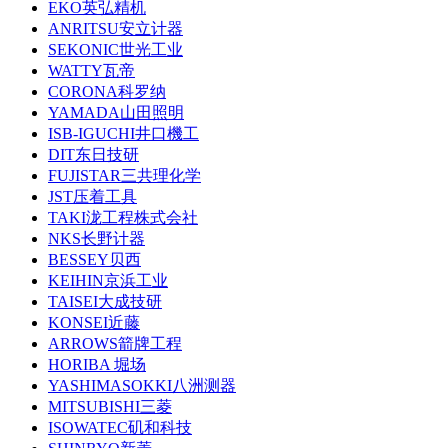
EKO英弘精机
ANRITSU安立计器
SEKONIC世光工业
WATTY瓦帝
CORONA科罗纳
YAMADA山田照明
ISB-IGUCHI井口機工
DIT东日技研
FUJISTAR三共理化学
JST压着工具
TAKI泷工程株式会社
NKS长野计器
BESSEY贝西
KEIHIN京浜工业
TAISEI大成技研
KONSEI近藤
ARROWS箭牌工程
HORIBA 堀场
YASHIMASOKKI八洲测器
MITSUBISHI三菱
ISOWATEC矶和科技