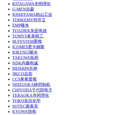
KITAGAWA光明理化
G-MEN吉蒙
KISHIYAMA柏山工业
TOHKEMY特开立
EMP榎本
TOADKK东亚电波
TOMYS多美精工
M-SYSTEM爱模
ICOMES爱卡姆斯
KIKUSUI菊水
TAKUWA拓和
NDK内藤电诚
HEISHIN兵神
JIKCO吉高
CCS希希爱视
SHIZUOKA静冈制机
CHIYODA千代田电子
TERAOKA寺冈理化
TOKO东兴化学
SOTEC索泰克
KYOWA协和