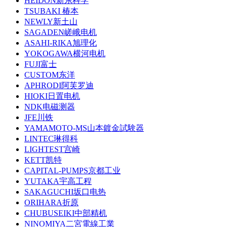
HEIDON新东科学
TSUBAKI 椿本
NEWLY新土山
SAGADEN嵯峨电机
ASAHI-RIKA旭理化
YOKOGAWA横河电机
FUJI富士
CUSTOM东洋
APHRODI阿芙罗迪
HIOKI日置电机
NDK电磁测器
JFE川铁
YAMAMOTO-MS山本鍍金試験器
LINTEC琳得科
LIGHTEST宫崎
KETT凯特
CAPITAL-PUMPS京都工业
YUTAKA宇高工程
SAKAGUCHI坂口电热
ORIHARA折原
CHUBUSEIKI中部精机
NINOMIYA二宮電線工業