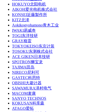
HOKUYO北阳电机
AIKOH爱光电机株式会社
KONSEI近藤製作所
KITZ北泽
Aokikogyohamono青木工业
IWAKI易威奇
TOGI东洋技研
GRAY格雷
TOKYOKEISO东京计装
TOSOKU东测株式会社
ACE GIKEN日本技研
SPOTRON狮宝龙
TAJIMA田岛
NIRECO尼利可
GASTEC科思特
OBISHI大菱计器
SAWAMURA泽村电气
MACOM麦康
SANYO TECHNOS
KOKUSAN科库森
ATAGO爱拓