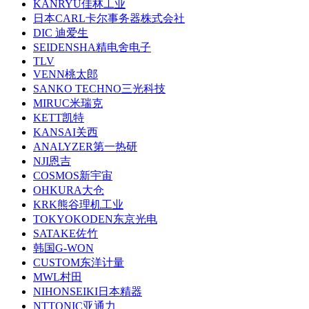
KANRYU佳林工业
日本CARL卡尔事务器株式会社
DIC 迪爱生
SEIDENSHA精电舍电子
TLV
VENN桃太郎
SANKO TECHNO三光科技
MIRUC米瑞克
KETT凯特
KANSAI关西
ANALYZER第一热研
NJI恩吉
COSMOS新宇宙
OHKURA大仓
KRK熊谷理机工业
TOKYOKODEN东京光电
SATAKE佐竹
韩国G-WON
CUSTOM东洋计量
MWL村田
NIHONSEIKI日本精器
NTTONIC亚通力