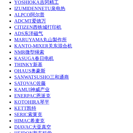
YOSHIOKA吉冈精工
IZUMIDENNETU泉电热
ALPCO阿尔普
ADCMT爱德万
CITIZEN西铁城打印机
ADS东洋磁气
MARUYAMA丸山製作所
KANTO-MIXER关东混合机
NMR微型绳索
KASUGA春日电机
THINKY新基
OHAUS奥豪斯
SANWATSUSHO三和通商
SATOVAC佐藤
KAMUI神威产业
ENERPAC恩派克
KOTOHIRA琴平
KETT凯特
SERIC索莱克
HIMAC希麦克
DIAVAC大亚真空