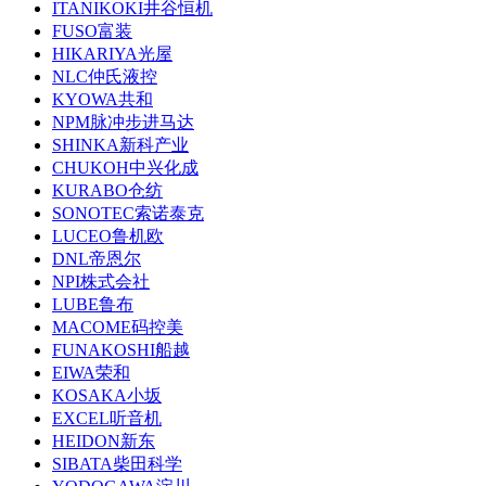
ITANIKOKI井谷恒机
FUSO富装
HIKARIYA光屋
NLC仲氏液控
KYOWA共和
NPM脉冲步进马达
SHINKA新科产业
CHUKOH中兴化成
KURABO仓纺
SONOTEC索诺泰克
LUCEO鲁机欧
DNL帝恩尔
NPI株式会社
LUBE鲁布
MACOME码控美
FUNAKOSHI船越
EIWA荣和
KOSAKA小坂
EXCEL听音机
HEIDON新东
SIBATA柴田科学