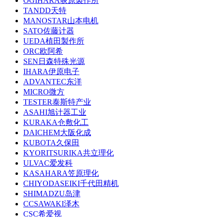
OGIHARA荻原製作所
TANDD天特
MANOSTAR山本电机
SATO佐藤计器
UEDA植田製作所
ORC欧阿希
SEN日森特殊光源
IHARA伊原电子
ADVANTEC东洋
MICRO微方
TESTER泰斯特产业
ASAHI旭计器工业
KURAKA仓敷化工
DAICHEM大阪化成
KUBOTA久保田
KYORITSURIKA共立理化
ULVAC爱发科
KASAHARA笠原理化
CHIYODASEIKI千代田精机
SHIMADZU岛津
CCSAWAKI泽木
CSC希爱视