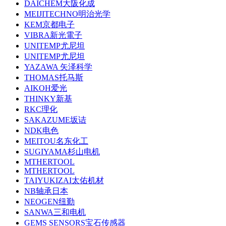
DAICHEM大阪化成
MEIJITECHNO明治光学
KEM京都电子
VIBRA新光電子
UNITEMP尤尼坦
UNITEMP尤尼坦
YAZAWA 矢泽科学
THOMAS托马斯
AIKOH爱光
THINKY新基
RKC理化
SAKAZUME坂诘
NDK电色
MEITOU名东化工
SUGIYAMA杉山电机
MTHERTOOL
MTHERTOOL
TAIYUKIZAI太佑机材
NB轴承日本
NEOGEN纽勤
SANWA三和电机
GEMS SENSORS宝石传感器