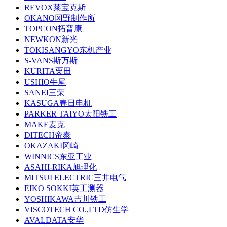
REVOX莱宝克斯
OKANO冈野制作所
TOPCON拓普康
NEWKON新光
TOKISANGYO东机产业
S-VANS斯万斯
KURITA栗田
USHIO牛尾
SANEI三荣
KASUGA春日电机
PARKER TAIYO太阳铁工
MAKE麦克
DITECH帝泰
OKAZAKI冈崎
WINNICS东亚工业
ASAHI-RIKA旭理化
MITSUI ELECTRIC三井电气
EIKO SOKKI英工测器
YOSHIKAWA吉川铁工
VISCOTECH CO.,LTD仿生学
AVALDATA安华