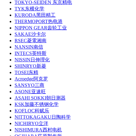
TOKYO-SEIDEN 东京精电
TYK东横化学
KURODA黑田精工
THERMOPORT热电港
NIPPON GEAR齿轮工业
SAKAE沙卡尔
RSEC菱電湘南
NANSIN南信
INTECS英特斯
NISSIN日伸理化
SHINRYO新菱
TOSEI东精
Acroedge阿克罗
SANSYO三商
ASONE亚速旺
ASAHI SOKKI朝日测器
KSK加藤不锈钢化学
KOFLOC科赋乐
NITTOKAGAKU日陶科学
NICHIRYO立洋
NISHIMURA西村电机