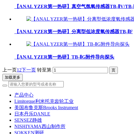
【ANAL YZER第一热研】真空气氛氧传感器TB-ⅡV/TB-
【ANAL YZER第一热研】分离型低浓度氧传感器TB-ⅡF
【ANAL YZER第一热研】TB-ⅡG附件导向探头
上一页
1
2
下一页
转至第
加载更多
产品中心
Limitorque利米托克齿轮工业
美国布鲁克斯Brooks Instrument
日本丹乐DANLE
SENSEZ静雄
NISHIYAMA西山制作所
SOKKEN测研