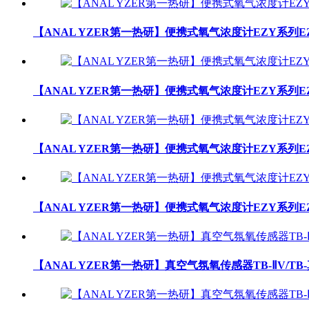
【ANAL YZER第一热研】便携式氧气浓度计EZY系列EZY
【ANAL YZER第一热研】便携式氧气浓度计EZY系列EZY
【ANAL YZER第一热研】便携式氧气浓度计EZY系列EZY
【ANAL YZER第一热研】便携式氧气浓度计EZY系列EZY
【ANAL YZER第一热研】真空气氛氧传感器TB-ⅡV/TB