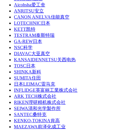
Aicohsha爱工舍
ANRITSU安立
CANON ANELVA佳能真空
LOTECHNIC日本
KETT凯特
TESTRAM泰斯特瑞
GA-REW日本
NSC科学
DIAVAC大亚真空
KANSAIDENNETSU关西电热
TOSC日本
SHINKA新科
SUMITA住田
日本LEIMAC雷马克
INFLIDGE英富丽工業株式会社
ARK TECH株式会社
RIKEN理研精机株式会社
SEIWA清和光学製作所
SANTEC桑特克
KENKO-TOKINA肯高
MAEZAWA前泽化成工业