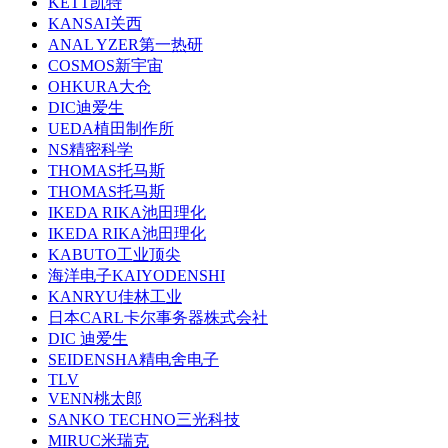
KETT凯特
KANSAI关西
ANAL YZER第一热研
COSMOS新宇宙
OHKURA大仓
DIC迪爱生
UEDA植田制作所
NS精密科学
THOMAS托马斯
THOMAS托马斯
IKEDA RIKA池田理化
IKEDA RIKA池田理化
KABUTO工业顶尖
海洋电子KAIYODENSHI
KANRYU佳林工业
日本CARL卡尔事务器株式会社
DIC 迪爱生
SEIDENSHA精电舍电子
TLV
VENN桃太郎
SANKO TECHNO三光科技
MIRUC米瑞克