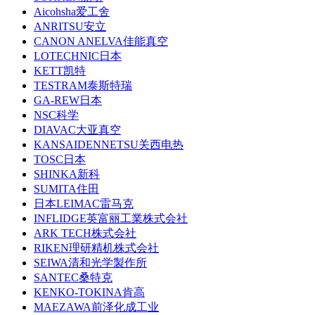
Aicohsha爱工舍
ANRITSU安立
CANON ANELVA佳能真空
LOTECHNIC日本
KETT凯特
TESTRAM泰斯特瑞
GA-REW日本
NSC科学
DIAVAC大亚真空
KANSAIDENNETSU关西电热
TOSC日本
SHINKA新科
SUMITA住田
日本LEIMAC雷马克
INFLIDGE英富丽工業株式会社
ARK TECH株式会社
RIKEN理研精机株式会社
SEIWA清和光学製作所
SANTEC桑特克
KENKO-TOKINA肯高
MAEZAWA前泽化成工业