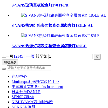
S-VANS玻璃基板检查灯370TFI/R
S-VANS热源灯箱表面检查金属卤素灯185LE-AL
S-VANS热源灯箱表面检查金属卤素灯185LE
上一页
1
2
3
4
5
下一页
转至第
加载更多
产品中心
Limitorque利米托克齿轮工业
美国布鲁克斯Brooks Instrument
日本丹乐DANLE
SENSEZ静雄
NISHIYAMA西山制作所
SOKKEN测研