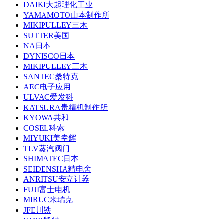
DAIKI大起理化工业
YAMAMOTO山本制作所
MIKIPULLEY三木
SUTTER美国
NA日本
DYNISCO日本
MIKIPULLEY三木
SANTEC桑特克
AEC电子应用
ULVAC爱发科
KATSURA贵精机制作所
KYOWA共和
COSEL科索
MIYUKI美幸辉
TLV蒸汽阀门
SHIMATEC日本
SEIDENSHA精电舍
ANRITSU安立计器
FUJI富士电机
MIRUC米瑞克
JFE川铁