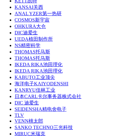
KETT凯特
KANSAI关西
ANAL YZER第一热研
COSMOS新宇宙
OHKURA大仓
DIC迪爱生
UEDA植田制作所
NS精密科学
THOMAS托马斯
THOMAS托马斯
IKEDA RIKA池田理化
IKEDA RIKA池田理化
KABUTO工业顶尖
海洋电子KAIYODENSHI
KANRYU佳林工业
日本CARL卡尔事务器株式会社
DIC 迪爱生
SEIDENSHA精电舍电子
TLV
VENN桃太郎
SANKO TECHNO三光科技
MIRUC米瑞克