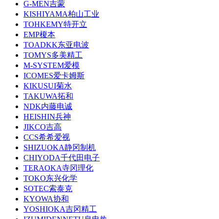
G-MEN吉蒙
KISHIYAMA柏山工业
TOHKEMY特开立
EMP榎本
TOADKK东亚电波
TOMYS多美精工
M-SYSTEM爱模
ICOMES爱卡姆斯
KIKUSUI菊水
TAKUWA拓和
NDK内藤电诚
HEISHIN兵神
JIKCO吉高
CCS希希爱视
SHIZUOKA静冈制机
CHIYODA千代田电子
TERAOKA寺冈理化
TOKO东兴化学
SOTEC索泰克
KYOWA协和
YOSHIOKA吉冈精工