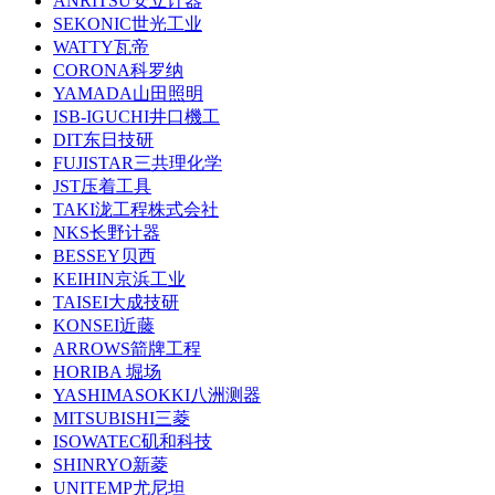
ANRITSU安立计器
SEKONIC世光工业
WATTY瓦帝
CORONA科罗纳
YAMADA山田照明
ISB-IGUCHI井口機工
DIT东日技研
FUJISTAR三共理化学
JST压着工具
TAKI泷工程株式会社
NKS长野计器
BESSEY贝西
KEIHIN京浜工业
TAISEI大成技研
KONSEI近藤
ARROWS箭牌工程
HORIBA 堀场
YASHIMASOKKI八洲测器
MITSUBISHI三菱
ISOWATEC矶和科技
SHINRYO新菱
UNITEMP尤尼坦