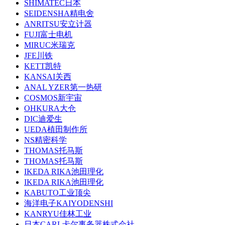
SHIMATEC日本
SEIDENSHA精电舍
ANRITSU安立计器
FUJI富士电机
MIRUC米瑞克
JFE川铁
KETT凯特
KANSAI关西
ANAL YZER第一热研
COSMOS新宇宙
OHKURA大仓
DIC迪爱生
UEDA植田制作所
NS精密科学
THOMAS托马斯
THOMAS托马斯
IKEDA RIKA池田理化
IKEDA RIKA池田理化
KABUTO工业顶尖
海洋电子KAIYODENSHI
KANRYU佳林工业
日本CARL卡尔事务器株式会社