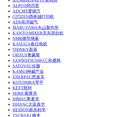
IZUMIDENNETU泉电热
ALPCO阿尔普
ADCMT爱德万
CITIZEN西铁城打印机
ADS东洋磁气
MARUYAMA丸山製作所
KANTO-MIXER关东混合机
NMR微型绳索
KASUGA春日电机
THINKY新基
OHAUS奥豪斯
SANWATSUSHO三和通商
SATOVAC佐藤
KAMUI神威产业
ENERPAC恩派克
KOTOHIRA琴平
KETT凯特
SERIC索莱克
HIMAC希麦克
DIAVAC大亚真空
HEIDON新东科学
TSUBAKI 椿本