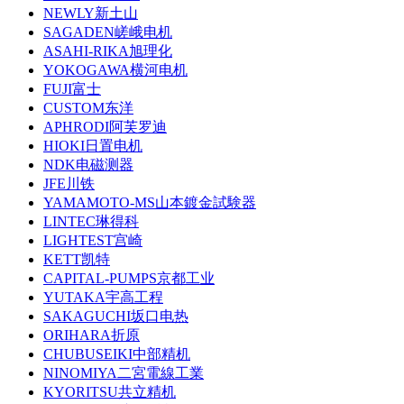
NEWLY新土山
SAGADEN嵯峨电机
ASAHI-RIKA旭理化
YOKOGAWA横河电机
FUJI富士
CUSTOM东洋
APHRODI阿芙罗迪
HIOKI日置电机
NDK电磁测器
JFE川铁
YAMAMOTO-MS山本鍍金試験器
LINTEC琳得科
LIGHTEST宫崎
KETT凯特
CAPITAL-PUMPS京都工业
YUTAKA宇高工程
SAKAGUCHI坂口电热
ORIHARA折原
CHUBUSEIKI中部精机
NINOMIYA二宮電線工業
KYORITSU共立精机