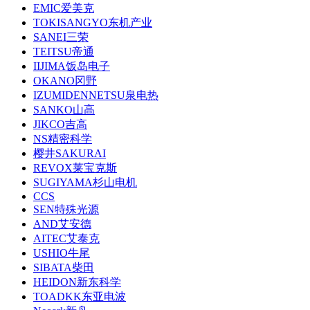
EMIC爱美克
TOKISANGYO东机产业
SANEI三荣
TEITSU帝通
IIJIMA饭岛电子
OKANO冈野
IZUMIDENNETSU泉电热
SANKO山高
JIKCO吉高
NS精密科学
樱井SAKURAI
REVOX莱宝克斯
SUGIYAMA杉山电机
CCS
SEN特殊光源
AND艾安德
AITEC艾泰克
USHIO牛尾
SIBATA柴田
HEIDON新东科学
TOADKK东亚电波