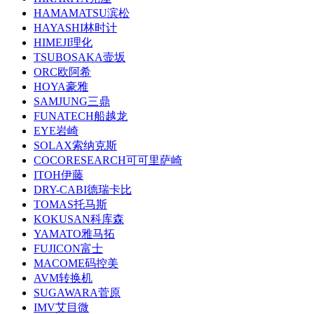
HAMAMATSU滨松
HAYASHI林时计
HIMEJI理化
TSUBOSAKA壸坂
ORC欧阿希
HOYA豪雅
SAMJUNG三鼎
FUNATECH船越龙
EYE岩崎
SOLAX索纳克斯
COCORESEARCH可可里萨崎
ITOH伊藤
DRY-CABI德瑞卡比
TOMAS托马斯
KOKUSAN科库森
YAMATO雅马拓
FUJICON富士
MACOME码控美
AVM转换机
SUGAWARA菅原
IMV艾目微