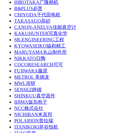
HIROTAKA广隆精机
B&PLUS必普
CHIYODA千代田电机
TAKASAGO高砂
CANON-ANELVA佳能真空计
KAKUHUNTER写真化学
SR-ENGINEERING工程
KYOWASEIKO協和精工
MARUYAMA丸山制作所
NIKKATO日陶
COCORESEARCH可可
FUJIWARA藤原
METROL 美德龙
MWL溶研
SENSEZ静雄
SHINKUU真空器件
IIJIMA饭岛电子
NCC株式会社
NICHIBAN米其邦
POLARION普拉瑞
ITANIKOKI井谷恒机