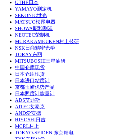
UTHE日本
YAMAYO测定机
SEKONIC世光
MATSUO松尾电器
SHOWA昭和测器
NEOTEC荣制机
MURAKAMIGIKEN村上技研
NSK日商精密光学
TORAY东丽
MITSUBOSHI三星油研
中国仓库现货
日本仓库现货
日本进口粘度计
京都玉崎优势产品
日本照度计能量计
ADS艾迪斯
AITEC艾泰克
AND爱安德
HIYOSHI日吉
MCRL村上
TOKYO-SEIDEN 东京精电