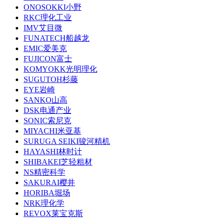
ONOSOKKI小野
RKC理化工业
IMV艾目微
FUNATECH船越龙
EMIC爱美克
FUJICON富士
KOMYOKK光明理化
SUGUTOH杉藤
EYE岩崎
SANKO山高
DSK电通产业
SONIC索尼克
MIYACHI米亚基
SURUGA SEIKI骏河精机
HAYASHI林时计
SHIBAKEI芝轻粗材
NS精密科学
SAKURAI樱井
HORIBA堀场
NRK理化学
REVOX莱宝克斯