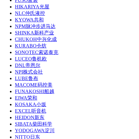
FUSO富装
HIKARIYA光屋
NLC仲氏液控
KYOWA共和
NPM脉冲步进马达
SHINKA新科产业
CHUKOH中兴化成
KURABO仓纺
SONOTEC索诺泰克
LUCEO鲁机欧
DNL帝恩尔
NPI株式会社
LUBE鲁布
MACOME码控美
FUNAKOSHI船越
EIWA荣和
KOSAKA小坂
EXCEL听音机
HEIDON新东
SIBATA柴田科学
YODOGAWA淀川
NITTO日东