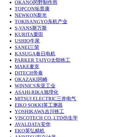
OKANO冈野制作所
TOPCON拓普康
NEWKON新光
TOKISANGYO东机产业
S-VANS斯万斯
KURITA栗田
USHIO牛尾
SANEI三荣
KASUGA春日电机
PARKER TAIYO太阳铁工
MAKE麦克
DITECH帝泰
OKAZAKI冈崎
WINNICS东亚工业
ASAHI-RIKA旭理化
MITSUI ELECTRIC三井电气
EIKO SOKKI英工测器
YOSHIKAWA吉川铁工
VISCOTECH CO.,LTD仿生学
AVALDATA安华
EKO英弘精机