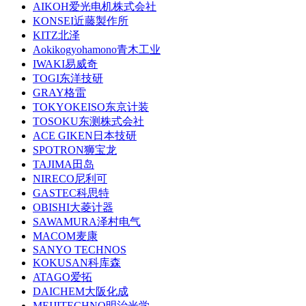
AIKOH爱光电机株式会社
KONSEI近藤製作所
KITZ北泽
Aokikogyohamono青木工业
IWAKI易威奇
TOGI东洋技研
GRAY格雷
TOKYOKEISO东京计装
TOSOKU东测株式会社
ACE GIKEN日本技研
SPOTRON狮宝龙
TAJIMA田岛
NIRECO尼利可
GASTEC科思特
OBISHI大菱计器
SAWAMURA泽村电气
MACOM麦康
SANYO TECHNOS
KOKUSAN科库森
ATAGO爱拓
DAICHEM大阪化成
MEIJITECHNO明治光学