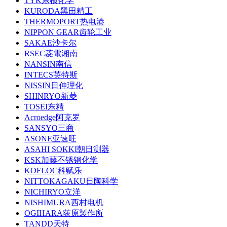
TYK东横化学
KURODA黑田精工
THERMOPORT热电港
NIPPON GEAR齿轮工业
SAKAE沙卡尔
RSEC菱電湘南
NANSIN南信
INTECS英特斯
NISSIN日伸理化
SHINRYO新菱
TOSEI东精
Acroedge阿克罗
SANSYO三商
ASONE亚速旺
ASAHI SOKKI朝日测器
KSK加藤不锈钢化学
KOFLOC科赋乐
NITTOKAGAKU日陶科学
NICHIRYO立洋
NISHIMURA西村电机
OGIHARA荻原製作所
TANDD天特