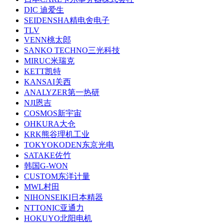
DIC 迪爱生
SEIDENSHA精电舍电子
TLV
VENN桃太郎
SANKO TECHNO三光科技
MIRUC米瑞克
KETT凯特
KANSAI关西
ANALYZER第一热研
NJI恩吉
COSMOS新宇宙
OHKURA大仓
KRK熊谷理机工业
TOKYOKODEN东京光电
SATAKE佐竹
韩国G-WON
CUSTOM东洋计量
MWL村田
NIHONSEIKI日本精器
NTTONIC亚通力
HOKUYO北阳电机