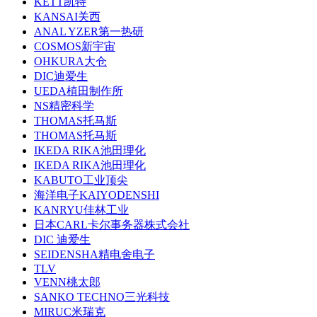
KETT凯特
KANSAI关西
ANAL YZER第一热研
COSMOS新宇宙
OHKURA大仓
DIC迪爱生
UEDA植田制作所
NS精密科学
THOMAS托马斯
THOMAS托马斯
IKEDA RIKA池田理化
IKEDA RIKA池田理化
KABUTO工业顶尖
海洋电子KAIYODENSHI
KANRYU佳林工业
日本CARL卡尔事务器株式会社
DIC 迪爱生
SEIDENSHA精电舍电子
TLV
VENN桃太郎
SANKO TECHNO三光科技
MIRUC米瑞克