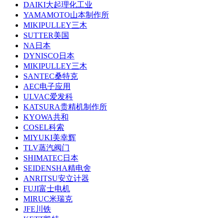
DAIKI大起理化工业
YAMAMOTO山本制作所
MIKIPULLEY三木
SUTTER美国
NA日本
DYNISCO日本
MIKIPULLEY三木
SANTEC桑特克
AEC电子应用
ULVAC爱发科
KATSURA贵精机制作所
KYOWA共和
COSEL科索
MIYUKI美幸辉
TLV蒸汽阀门
SHIMATEC日本
SEIDENSHA精电舍
ANRITSU安立计器
FUJI富士电机
MIRUC米瑞克
JFE川铁