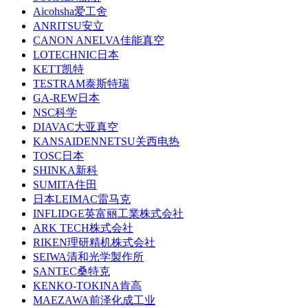
Aicohsha爱工舍
ANRITSU安立
CANON ANELVA佳能真空
LOTECHNIC日本
KETT凯特
TESTRAM泰斯特瑞
GA-REW日本
NSC科学
DIAVAC大亚真空
KANSAIDENNETSU关西电热
TOSC日本
SHINKA新科
SUMITA住田
日本LEIMAC雷马克
INFLIDGE英富丽工業株式会社
ARK TECH株式会社
RIKEN理研精机株式会社
SEIWA清和光学製作所
SANTEC桑特克
KENKO-TOKINA肯高
MAEZAWA前泽化成工业