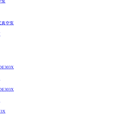
泵
X
X