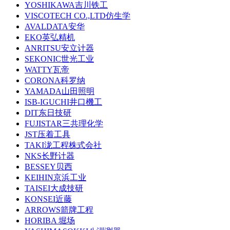
YOSHIKAWA吉川铁工
VISCOTECH CO.,LTD仿生学
AVALDATA安华
EKO英弘精机
ANRITSU安立计器
SEKONIC世光工业
WATTY瓦帝
CORONA科罗纳
YAMADA山田照明
ISB-IGUCHI井口機工
DIT东日技研
FUJISTAR三共理化学
JST压着工具
TAKI泷工程株式会社
NKS长野计器
BESSEY贝西
KEIHIN京浜工业
TAISEI大成技研
KONSEI近藤
ARROWS箭牌工程
HORIBA 堀场