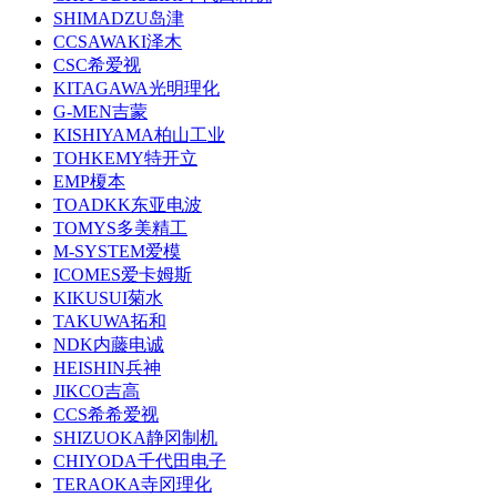
SHIMADZU岛津
CCSAWAKI泽木
CSC希爱视
KITAGAWA光明理化
G-MEN吉蒙
KISHIYAMA柏山工业
TOHKEMY特开立
EMP榎本
TOADKK东亚电波
TOMYS多美精工
M-SYSTEM爱模
ICOMES爱卡姆斯
KIKUSUI菊水
TAKUWA拓和
NDK内藤电诚
HEISHIN兵神
JIKCO吉高
CCS希希爱视
SHIZUOKA静冈制机
CHIYODA千代田电子
TERAOKA寺冈理化