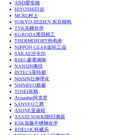
AND爱安德
HIYOSHI日吉
MCRL村上
TOKYO-SEIDEN 东京精电
TYK东横化学
KURODA黑田精工
THERMOPORT热电港
NIPPON GEAR齿轮工业
SAKAE沙卡尔
RSEC菱電湘南
NANSIN南信
INTECS英特斯
NISSIN日伸理化
SHINRYO新菱
TOSEI东精
Acroedge阿克罗
SANSYO三商
ASONE亚速旺
ASAHI SOKKI朝日测器
KSK加藤不锈钢化学
KOFLOC科赋乐