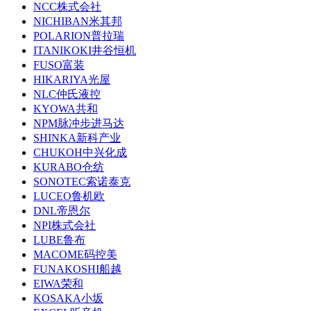
NCC株式会社
NICHIBAN米其邦
POLARION普拉瑞
ITANIKOKI井谷恒机
FUSO富装
HIKARIYA光屋
NLC仲氏液控
KYOWA共和
NPM脉冲步进马达
SHINKA新科产业
CHUKOH中兴化成
KURABO仓纺
SONOTEC索诺泰克
LUCEO鲁机欧
DNL帝恩尔
NPI株式会社
LUBE鲁布
MACOME码控美
FUNAKOSHI船越
EIWA荣和
KOSAKA小坂