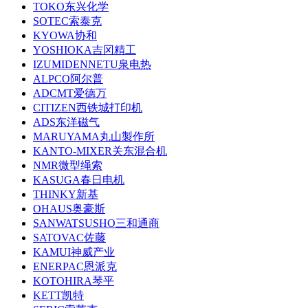
TOKO东兴化学
SOTEC索泰克
KYOWA协和
YOSHIOKA吉冈精工
IZUMIDENNETU泉电热
ALPCO阿尔普
ADCMT爱德万
CITIZEN西铁城打印机
ADS东洋磁气
MARUYAMA丸山製作所
KANTO-MIXER关东混合机
NMR微型绳索
KASUGA春日电机
THINKY新基
OHAUS奥豪斯
SANWATSUSHO三和通商
SATOVAC佐藤
KAMUI神威产业
ENERPAC恩派克
KOTOHIRA琴平
KETT凯特