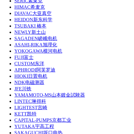
SERIC索莱克
HIMAC希麦克
DIAVAC大亚真空
HEIDON新东科学
TSUBAKI 椿本
NEWLY新土山
SAGADEN嵯峨电机
ASAHI-RIKA旭理化
YOKOGAWA横河电机
FUJI富士
CUSTOM东洋
APHRODI阿芙罗迪
HIOKI日置电机
NDK电磁测器
JFE川铁
YAMAMOTO-MS山本鍍金試験器
LINTEC琳得科
LIGHTEST宫崎
KETT凯特
CAPITAL-PUMPS京都工业
YUTAKA宇高工程
SAKAGUCHI坂口电热