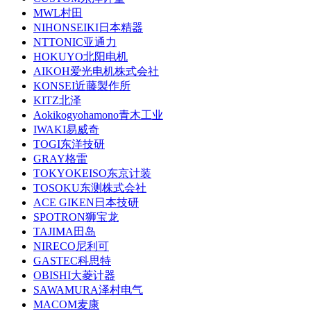
MWL村田
NIHONSEIKI日本精器
NTTONIC亚通力
HOKUYO北阳电机
AIKOH爱光电机株式会社
KONSEI近藤製作所
KITZ北泽
Aokikogyohamono青木工业
IWAKI易威奇
TOGI东洋技研
GRAY格雷
TOKYOKEISO东京计装
TOSOKU东测株式会社
ACE GIKEN日本技研
SPOTRON狮宝龙
TAJIMA田岛
NIRECO尼利可
GASTEC科思特
OBISHI大菱计器
SAWAMURA泽村电气
MACOM麦康