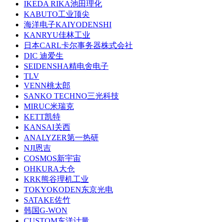
IKEDA RIKA池田理化
KABUTO工业顶尖
海洋电子KAIYODENSHI
KANRYU佳林工业
日本CARL卡尔事务器株式会社
DIC 迪爱生
SEIDENSHA精电舍电子
TLV
VENN桃太郎
SANKO TECHNO三光科技
MIRUC米瑞克
KETT凯特
KANSAI关西
ANALYZER第一热研
NJI恩吉
COSMOS新宇宙
OHKURA大仓
KRK熊谷理机工业
TOKYOKODEN东京光电
SATAKE佐竹
韩国G-WON
CUSTOM东洋计量