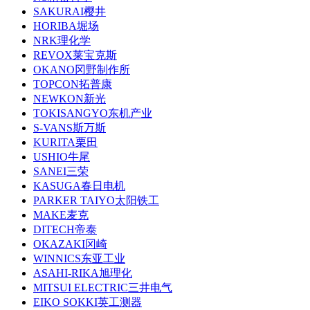
SAKURAI樱井
HORIBA堀场
NRK理化学
REVOX莱宝克斯
OKANO冈野制作所
TOPCON拓普康
NEWKON新光
TOKISANGYO东机产业
S-VANS斯万斯
KURITA栗田
USHIO牛尾
SANEI三荣
KASUGA春日电机
PARKER TAIYO太阳铁工
MAKE麦克
DITECH帝泰
OKAZAKI冈崎
WINNICS东亚工业
ASAHI-RIKA旭理化
MITSUI ELECTRIC三井电气
EIKO SOKKI英工测器