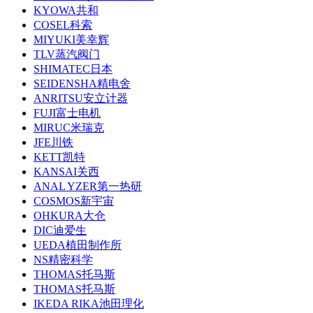
KYOWA共和
COSEL科索
MIYUKI美幸辉
TLV蒸汽阀门
SHIMATEC日本
SEIDENSHA精电舍
ANRITSU安立计器
FUJI富士电机
MIRUC米瑞克
JFE川铁
KETT凯特
KANSAI关西
ANAL YZER第一热研
COSMOS新宇宙
OHKURA大仓
DIC迪爱生
UEDA植田制作所
NS精密科学
THOMAS托马斯
THOMAS托马斯
IKEDA RIKA池田理化