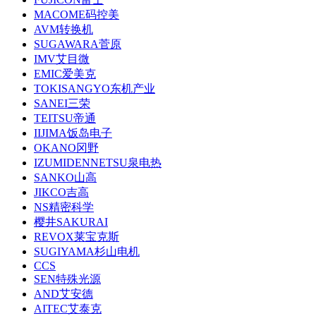
MACOME码控美
AVM转换机
SUGAWARA菅原
IMV艾目微
EMIC爱美克
TOKISANGYO东机产业
SANEI三荣
TEITSU帝通
IIJIMA饭岛电子
OKANO冈野
IZUMIDENNETSU泉电热
SANKO山高
JIKCO吉高
NS精密科学
樱井SAKURAI
REVOX莱宝克斯
SUGIYAMA杉山电机
CCS
SEN特殊光源
AND艾安德
AITEC艾泰克