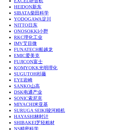
EXCEL听音机
HEIDON新东
SIBATA柴田科学
YODOGAWA淀川
NITTO日东
ONOSOKKI小野
RKC理化工业
IMV艾目微
FUNATECH船越龙
EMIC爱美克
FUJICON富士
KOMYOKK光明理化
SUGUTOH杉藤
EYE岩崎
SANKO山高
DSK电通产业
SONIC索尼克
MIYACHI米亚基
SURUGA SEIKI骏河精机
HAYASHI林时计
SHIBAKEI芝轻粗材
NS精密科学