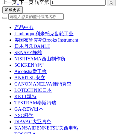
上一页
1
下一页
转至第
加载更多
产品中心
Limitorque利米托克齿轮工业
美国布鲁克斯Brooks Instrument
日本丹乐DANLE
SENSEZ静雄
NISHIYAMA西山制作所
SOKKEN测研
Aicohsha爱工舍
ANRITSU安立
CANON ANELVA佳能真空
LOTECHNIC日本
KETT凯特
TESTRAM泰斯特瑞
GA-REW日本
NSC科学
DIAVAC大亚真空
KANSAIDENNETSU关西电热