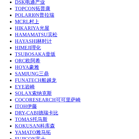
DSK电通产业
TOPCON拓普康
POLARI0N普拉瑞
MCRL村上
HIKARIYA光屋
HAMAMATSU滨松
HAYASHI林时计
HIMEJI理化
TSUBOSAKA壸坂
ORC欧阿希
HOYA豪雅
SAMJUNG三鼎
FUNATECH船越龙
EYE岩崎
SOLAX索纳克斯
COCORESEARCH可可里萨崎
ITOH伊藤
DRY-CABI德瑞卡比
TOMAS托马斯
KOKUSAN科库森
YAMATO雅马拓
FUJICON富士