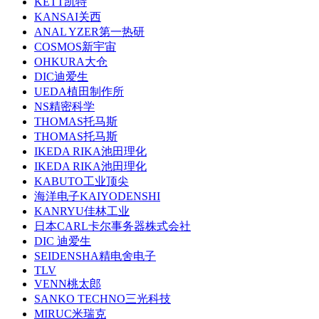
KETT凯特
KANSAI关西
ANAL YZER第一热研
COSMOS新宇宙
OHKURA大仓
DIC迪爱生
UEDA植田制作所
NS精密科学
THOMAS托马斯
THOMAS托马斯
IKEDA RIKA池田理化
IKEDA RIKA池田理化
KABUTO工业顶尖
海洋电子KAIYODENSHI
KANRYU佳林工业
日本CARL卡尔事务器株式会社
DIC 迪爱生
SEIDENSHA精电舍电子
TLV
VENN桃太郎
SANKO TECHNO三光科技
MIRUC米瑞克