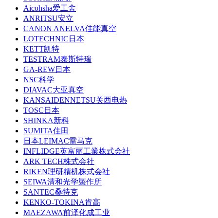
Aicohsha爱工舍
ANRITSU安立
CANON ANELVA佳能真空
LOTECHNIC日本
KETT凯特
TESTRAM泰斯特瑞
GA-REW日本
NSC科学
DIAVAC大亚真空
KANSAIDENNETSU关西电热
TOSC日本
SHINKA新科
SUMITA住田
日本LEIMAC雷马克
INFLIDGE英富丽工業株式会社
ARK TECH株式会社
RIKEN理研精机株式会社
SEIWA清和光学製作所
SANTEC桑特克
KENKO-TOKINA肯高
MAEZAWA前泽化成工业