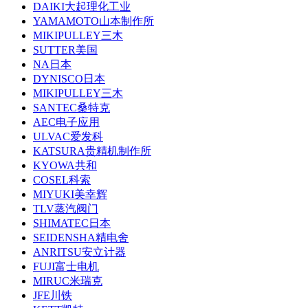
DAIKI大起理化工业
YAMAMOTO山本制作所
MIKIPULLEY三木
SUTTER美国
NA日本
DYNISCO日本
MIKIPULLEY三木
SANTEC桑特克
AEC电子应用
ULVAC爱发科
KATSURA贵精机制作所
KYOWA共和
COSEL科索
MIYUKI美幸辉
TLV蒸汽阀门
SHIMATEC日本
SEIDENSHA精电舍
ANRITSU安立计器
FUJI富士电机
MIRUC米瑞克
JFE川铁