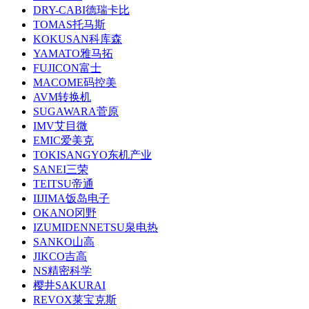
DRY-CABI德瑞卡比
TOMAS托马斯
KOKUSAN科库森
YAMATO雅马拓
FUJICON富士
MACOME码控美
AVM转换机
SUGAWARA菅原
IMV艾目微
EMIC爱美克
TOKISANGYO东机产业
SANEI三荣
TEITSU帝通
IIJIMA饭岛电子
OKANO冈野
IZUMIDENNETSU泉电热
SANKO山高
JIKCO吉高
NS精密科学
樱井SAKURAI
REVOX莱宝克斯