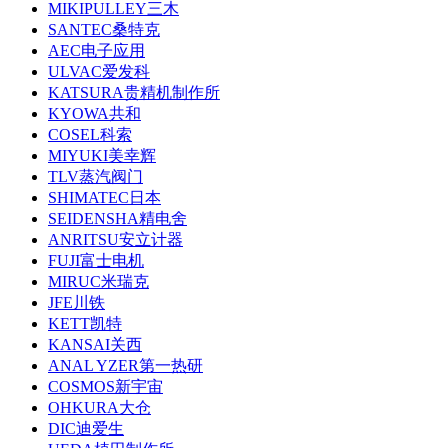
MIKIPULLEY三木
SANTEC桑特克
AEC电子应用
ULVAC爱发科
KATSURA贵精机制作所
KYOWA共和
COSEL科索
MIYUKI美幸辉
TLV蒸汽阀门
SHIMATEC日本
SEIDENSHA精电舍
ANRITSU安立计器
FUJI富士电机
MIRUC米瑞克
JFE川铁
KETT凯特
KANSAI关西
ANAL YZER第一热研
COSMOS新宇宙
OHKURA大仓
DIC迪爱生