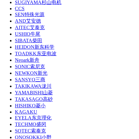
SUGIYAMA杉山电机
CCS
SEN特殊光源
AND艾安德
AITEC艾泰克
USHIO牛尾
SIBATA柴田
HEIDON新东科学
TOADKK东亚电波
Neoark新舟
SONIC索尼克
NEWKON新光
SANSYO三商
TAKIKAWA泷川
YAMABISHI山菱
TAKASAGO高砂
HISHIKO菱小
KAGAKU
EYELA东京理化
TECHMO盛冈
SOTEC索泰克
ONOSOKKI小野