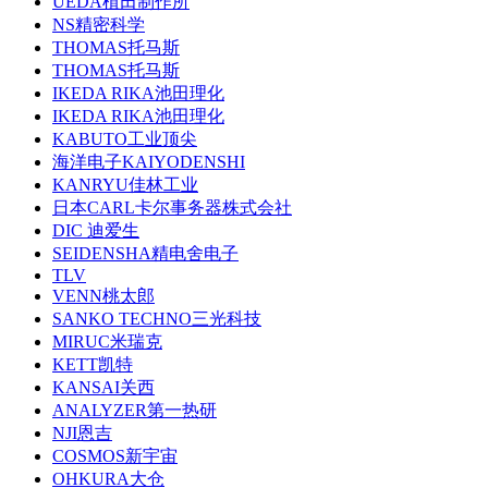
UEDA植田制作所
NS精密科学
THOMAS托马斯
THOMAS托马斯
IKEDA RIKA池田理化
IKEDA RIKA池田理化
KABUTO工业顶尖
海洋电子KAIYODENSHI
KANRYU佳林工业
日本CARL卡尔事务器株式会社
DIC 迪爱生
SEIDENSHA精电舍电子
TLV
VENN桃太郎
SANKO TECHNO三光科技
MIRUC米瑞克
KETT凯特
KANSAI关西
ANALYZER第一热研
NJI恩吉
COSMOS新宇宙
OHKURA大仓