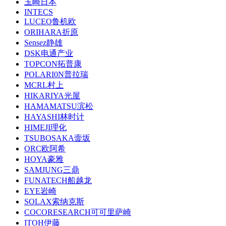
玉崎日本
INTECS
LUCEO鲁机欧
ORIHARA折原
Sensez静雄
DSK电通产业
TOPCON拓普康
POLARI0N普拉瑞
MCRL村上
HIKARIYA光屋
HAMAMATSU滨松
HAYASHI林时计
HIMEJI理化
TSUBOSAKA壸坂
ORC欧阿希
HOYA豪雅
SAMJUNG三鼎
FUNATECH船越龙
EYE岩崎
SOLAX索纳克斯
COCORESEARCH可可里萨崎
ITOH伊藤