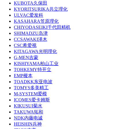
KUBOTA久保田
KYORITSURIKA共立理化
ULVAC爱发科
KASAHARA笠原理化
CHIYODASEIKI千代田精机
SHIMADZU岛津
CCSAWAKI泽木
CSC希爱视
KITAGAWA光明理化
G-MEN吉蒙
KISHIYAMA柏山工业
TOHKEMY特开立
EMP榎本
TOADKK东亚电波
TOMYS多美精工
M-SYSTEM爱模
ICOMES爱卡姆斯
KIKUSUI菊水
TAKUWA拓和
NDK内藤电诚
HEISHIN兵神