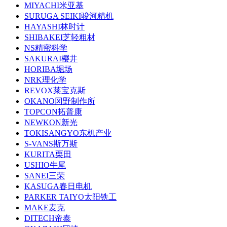
MIYACHI米亚基
SURUGA SEIKI骏河精机
HAYASHI林时计
SHIBAKEI芝轻粗材
NS精密科学
SAKURAI樱井
HORIBA堀场
NRK理化学
REVOX莱宝克斯
OKANO冈野制作所
TOPCON拓普康
NEWKON新光
TOKISANGYO东机产业
S-VANS斯万斯
KURITA栗田
USHIO牛尾
SANEI三荣
KASUGA春日电机
PARKER TAIYO太阳铁工
MAKE麦克
DITECH帝泰