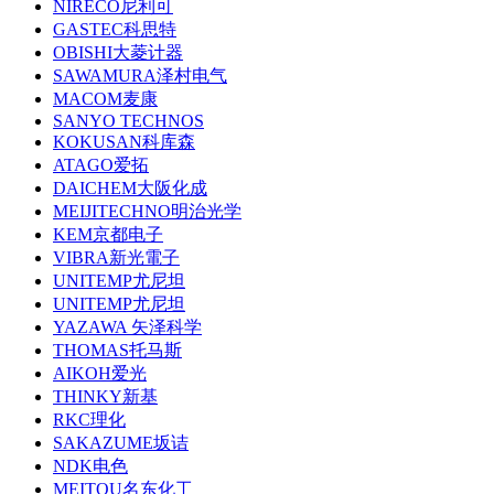
NIRECO尼利可
GASTEC科思特
OBISHI大菱计器
SAWAMURA泽村电气
MACOM麦康
SANYO TECHNOS
KOKUSAN科库森
ATAGO爱拓
DAICHEM大阪化成
MEIJITECHNO明治光学
KEM京都电子
VIBRA新光電子
UNITEMP尤尼坦
UNITEMP尤尼坦
YAZAWA 矢泽科学
THOMAS托马斯
AIKOH爱光
THINKY新基
RKC理化
SAKAZUME坂诘
NDK电色
MEITOU名东化工