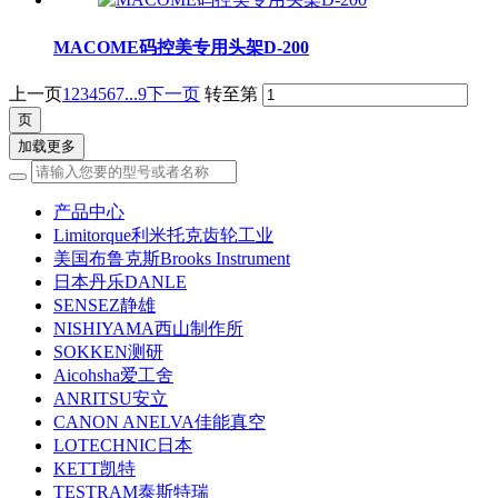
MACOME码控美专用头架D-200
上一页
1
2
3
4
5
6
7
...9
下一页
转至第
加载更多
产品中心
Limitorque利米托克齿轮工业
美国布鲁克斯Brooks Instrument
日本丹乐DANLE
SENSEZ静雄
NISHIYAMA西山制作所
SOKKEN测研
Aicohsha爱工舍
ANRITSU安立
CANON ANELVA佳能真空
LOTECHNIC日本
KETT凯特
TESTRAM泰斯特瑞