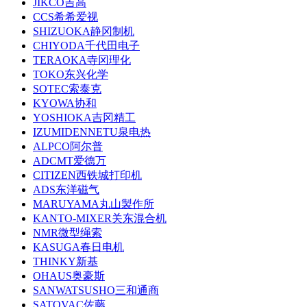
JIKCO吉高
CCS希希爱视
SHIZUOKA静冈制机
CHIYODA千代田电子
TERAOKA寺冈理化
TOKO东兴化学
SOTEC索泰克
KYOWA协和
YOSHIOKA吉冈精工
IZUMIDENNETU泉电热
ALPCO阿尔普
ADCMT爱德万
CITIZEN西铁城打印机
ADS东洋磁气
MARUYAMA丸山製作所
KANTO-MIXER关东混合机
NMR微型绳索
KASUGA春日电机
THINKY新基
OHAUS奥豪斯
SANWATSUSHO三和通商
SATOVAC佐藤