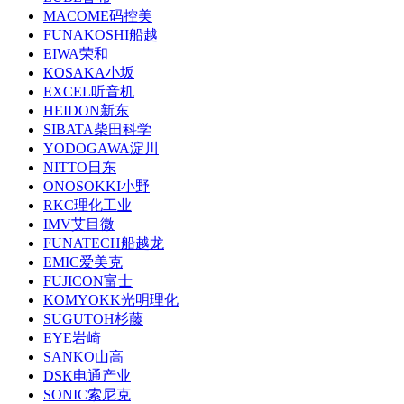
MACOME码控美
FUNAKOSHI船越
EIWA荣和
KOSAKA小坂
EXCEL听音机
HEIDON新东
SIBATA柴田科学
YODOGAWA淀川
NITTO日东
ONOSOKKI小野
RKC理化工业
IMV艾目微
FUNATECH船越龙
EMIC爱美克
FUJICON富士
KOMYOKK光明理化
SUGUTOH杉藤
EYE岩崎
SANKO山高
DSK电通产业
SONIC索尼克