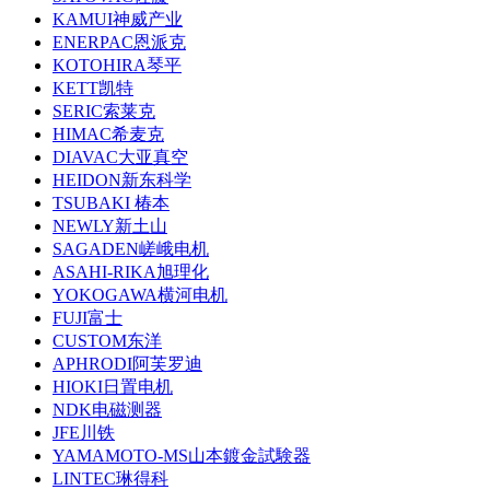
KAMUI神威产业
ENERPAC恩派克
KOTOHIRA琴平
KETT凯特
SERIC索莱克
HIMAC希麦克
DIAVAC大亚真空
HEIDON新东科学
TSUBAKI 椿本
NEWLY新土山
SAGADEN嵯峨电机
ASAHI-RIKA旭理化
YOKOGAWA横河电机
FUJI富士
CUSTOM东洋
APHRODI阿芙罗迪
HIOKI日置电机
NDK电磁测器
JFE川铁
YAMAMOTO-MS山本鍍金試験器
LINTEC琳得科