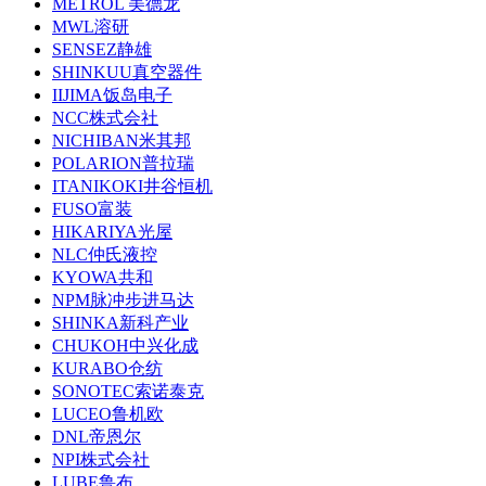
METROL 美德龙
MWL溶研
SENSEZ静雄
SHINKUU真空器件
IIJIMA饭岛电子
NCC株式会社
NICHIBAN米其邦
POLARION普拉瑞
ITANIKOKI井谷恒机
FUSO富装
HIKARIYA光屋
NLC仲氏液控
KYOWA共和
NPM脉冲步进马达
SHINKA新科产业
CHUKOH中兴化成
KURABO仓纺
SONOTEC索诺泰克
LUCEO鲁机欧
DNL帝恩尔
NPI株式会社
LUBE鲁布