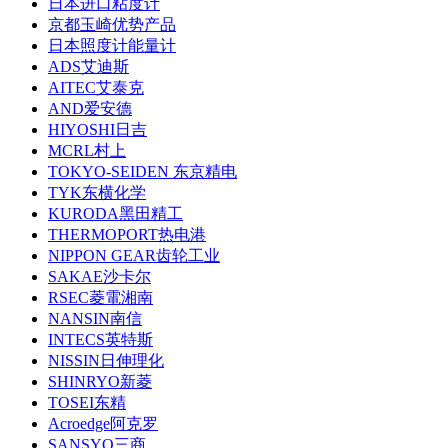
日本进口粘度计
京都玉崎优势产品
日本照度计能量计
ADS艾迪斯
AITEC艾泰克
AND爱安德
HIYOSHI日吉
MCRL村上
TOKYO-SEIDEN 东京精电
TYK东横化学
KURODA黑田精工
THERMOPORT热电港
NIPPON GEAR齿轮工业
SAKAE沙卡尔
RSEC菱電湘南
NANSIN南信
INTECS英特斯
NISSIN日伸理化
SHINRYO新菱
TOSEI东精
Acroedge阿克罗
SANSYO三商