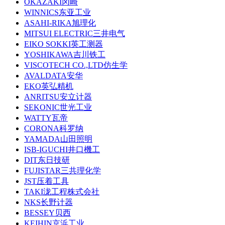
OKAZAKI冈崎
WINNICS东亚工业
ASAHI-RIKA旭理化
MITSUI ELECTRIC三井电气
EIKO SOKKI英工测器
YOSHIKAWA吉川铁工
VISCOTECH CO.,LTD仿生学
AVALDATA安华
EKO英弘精机
ANRITSU安立计器
SEKONIC世光工业
WATTY瓦帝
CORONA科罗纳
YAMADA山田照明
ISB-IGUCHI井口機工
DIT东日技研
FUJISTAR三共理化学
JST压着工具
TAKI泷工程株式会社
NKS长野计器
BESSEY贝西
KEIHIN京浜工业