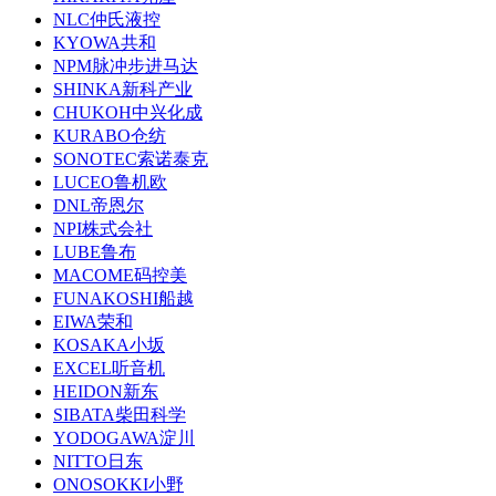
NLC仲氏液控
KYOWA共和
NPM脉冲步进马达
SHINKA新科产业
CHUKOH中兴化成
KURABO仓纺
SONOTEC索诺泰克
LUCEO鲁机欧
DNL帝恩尔
NPI株式会社
LUBE鲁布
MACOME码控美
FUNAKOSHI船越
EIWA荣和
KOSAKA小坂
EXCEL听音机
HEIDON新东
SIBATA柴田科学
YODOGAWA淀川
NITTO日东
ONOSOKKI小野