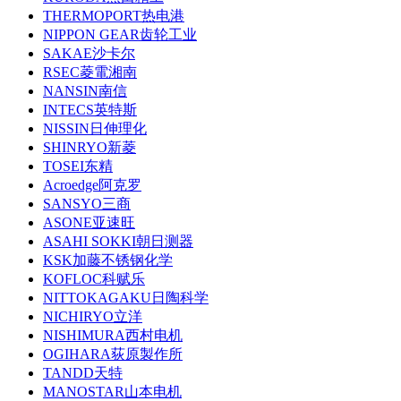
THERMOPORT热电港
NIPPON GEAR齿轮工业
SAKAE沙卡尔
RSEC菱電湘南
NANSIN南信
INTECS英特斯
NISSIN日伸理化
SHINRYO新菱
TOSEI东精
Acroedge阿克罗
SANSYO三商
ASONE亚速旺
ASAHI SOKKI朝日测器
KSK加藤不锈钢化学
KOFLOC科赋乐
NITTOKAGAKU日陶科学
NICHIRYO立洋
NISHIMURA西村电机
OGIHARA荻原製作所
TANDD天特
MANOSTAR山本电机