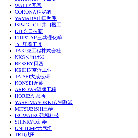
WATTY瓦帝
CORONA科罗纳
YAMADA山田照明
ISB-IGUCHI井口機工
DIT东日技研
FUJISTAR三共理化学
JST压着工具
TAKI泷工程株式会社
NKS长野计器
BESSEY贝西
KEIHIN京浜工业
TAISEI大成技研
KONSEI近藤
ARROWS箭牌工程
HORIBA 堀场
YASHIMASOKKI八洲测器
MITSUBISHI三菱
ISOWATEC矶和科技
SHINRYO新菱
UNITEMP尤尼坦
TKD武田