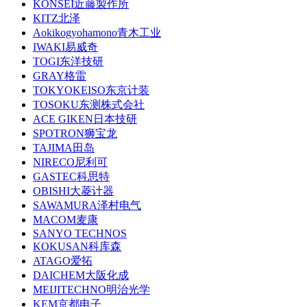
KONSEI近藤製作所
KITZ北泽
Aokikogyohamono青木工业
IWAKI易威奇
TOGI东洋技研
GRAY格雷
TOKYOKEISO东京计装
TOSOKU东测株式会社
ACE GIKEN日本技研
SPOTRON狮宝龙
TAJIMA田岛
NIRECO尼利可
GASTEC科思特
OBISHI大菱计器
SAWAMURA泽村电气
MACOM麦康
SANYO TECHNOS
KOKUSAN科库森
ATAGO爱拓
DAICHEM大阪化成
MEIJITECHNO明治光学
KEM京都电子