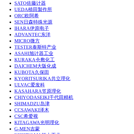
SATO佐藤计器
UEDA植田製作所
ORC欧阿希
SEN日森特殊光源
IHARA伊原电子
ADVANTEC东洋
MICRO微方
TESTER泰斯特产业
ASAHI旭计器工业
KURAKA仓敷化工
DAICHEM大阪化成
KUBOTA久保田
KYORITSURIKA共立理化
ULVAC爱发科
KASAHARA笠原理化
CHIYODASEIKI千代田精机
SHIMADZU岛津
CCSAWAKI泽木
CSC希爱视
KITAGAWA光明理化
G-MEN吉蒙