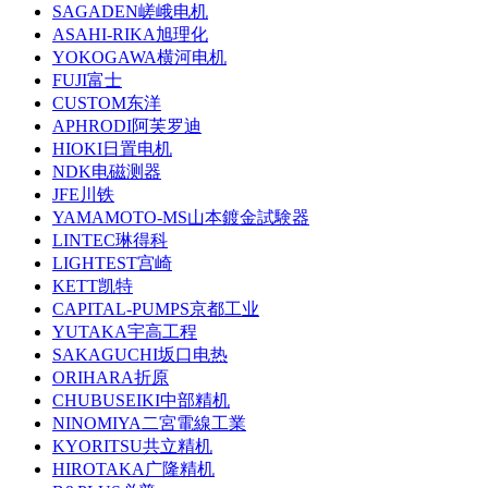
SAGADEN嵯峨电机
ASAHI-RIKA旭理化
YOKOGAWA横河电机
FUJI富士
CUSTOM东洋
APHRODI阿芙罗迪
HIOKI日置电机
NDK电磁测器
JFE川铁
YAMAMOTO-MS山本鍍金試験器
LINTEC琳得科
LIGHTEST宫崎
KETT凯特
CAPITAL-PUMPS京都工业
YUTAKA宇高工程
SAKAGUCHI坂口电热
ORIHARA折原
CHUBUSEIKI中部精机
NINOMIYA二宮電線工業
KYORITSU共立精机
HIROTAKA广隆精机