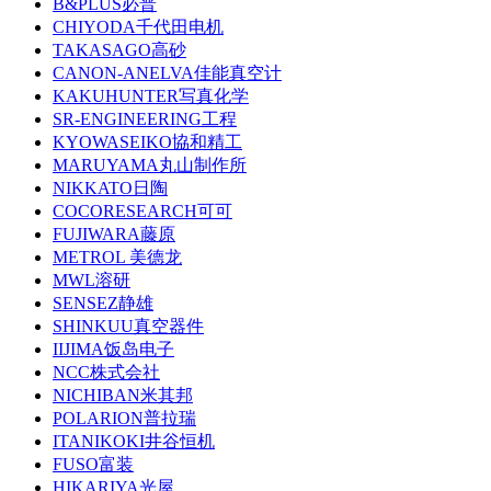
B&PLUS必普
CHIYODA千代田电机
TAKASAGO高砂
CANON-ANELVA佳能真空计
KAKUHUNTER写真化学
SR-ENGINEERING工程
KYOWASEIKO協和精工
MARUYAMA丸山制作所
NIKKATO日陶
COCORESEARCH可可
FUJIWARA藤原
METROL 美德龙
MWL溶研
SENSEZ静雄
SHINKUU真空器件
IIJIMA饭岛电子
NCC株式会社
NICHIBAN米其邦
POLARION普拉瑞
ITANIKOKI井谷恒机
FUSO富装
HIKARIYA光屋