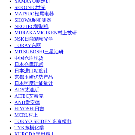
YAMAYO测定机
SEKONIC世光
MATSUO松尾电器
SHOWA昭和测器
NEOTEC荣制机
MURAKAMIGIKEN村上技研
NSK日商精密光学
TORAY东丽
MITSUBOSHI三星油研
中国仓库现货
日本仓库现货
日本进口粘度计
京都玉崎优势产品
日本照度计能量计
ADS艾迪斯
AITEC艾泰克
AND爱安德
HIYOSHI日吉
MCRL村上
TOKYO-SEIDEN 东京精电
TYK东横化学
KURODA黑田精工