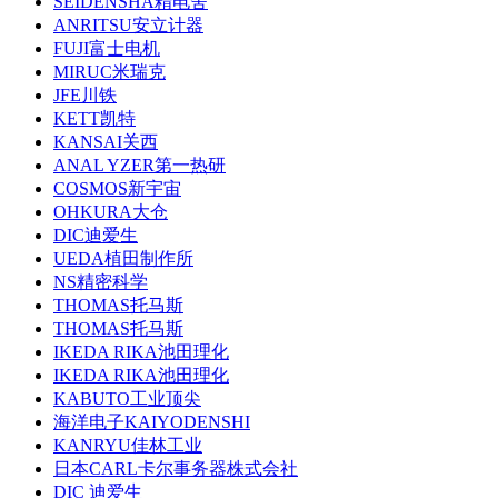
SEIDENSHA精电舍
ANRITSU安立计器
FUJI富士电机
MIRUC米瑞克
JFE川铁
KETT凯特
KANSAI关西
ANAL YZER第一热研
COSMOS新宇宙
OHKURA大仓
DIC迪爱生
UEDA植田制作所
NS精密科学
THOMAS托马斯
THOMAS托马斯
IKEDA RIKA池田理化
IKEDA RIKA池田理化
KABUTO工业顶尖
海洋电子KAIYODENSHI
KANRYU佳林工业
日本CARL卡尔事务器株式会社
DIC 迪爱生