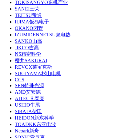
TOKISANGYO东机产业
SANEI三荣
TEITSU帝通
IIJIMA饭岛电子
OKANO冈野
IZUMIDENNETSU泉电热
SANKO山高
JIKCO吉高
NS精密科学
樱井SAKURAI
REVOX莱宝克斯
SUGIYAMA杉山电机
CCS
SEN特殊光源
AND艾安德
AITEC艾泰克
USHIO牛尾
SIBATA柴田
HEIDON新东科学
TOADKK东亚电波
Neoark新舟
SONIC索尼克