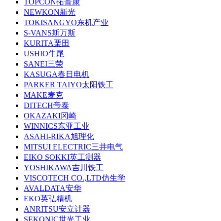
TOPCON拓普康
NEWKON新光
TOKISANGYO东机产业
S-VANS斯万斯
KURITA栗田
USHIO牛尾
SANEI三荣
KASUGA春日电机
PARKER TAIYO太阳铁工
MAKE麦克
DITECH帝泰
OKAZAKI冈崎
WINNICS东亚工业
ASAHI-RIKA旭理化
MITSUI ELECTRIC三井电气
EIKO SOKKI英工测器
YOSHIKAWA吉川铁工
VISCOTECH CO.,LTD仿生学
AVALDATA安华
EKO英弘精机
ANRITSU安立计器
SEKONIC世光工业