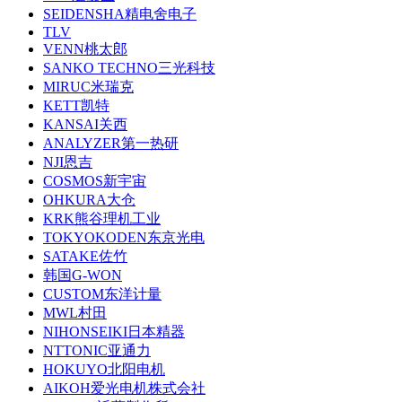
SEIDENSHA精电舍电子
TLV
VENN桃太郎
SANKO TECHNO三光科技
MIRUC米瑞克
KETT凯特
KANSAI关西
ANALYZER第一热研
NJI恩吉
COSMOS新宇宙
OHKURA大仓
KRK熊谷理机工业
TOKYOKODEN东京光电
SATAKE佐竹
韩国G-WON
CUSTOM东洋计量
MWL村田
NIHONSEIKI日本精器
NTTONIC亚通力
HOKUYO北阳电机
AIKOH爱光电机株式会社