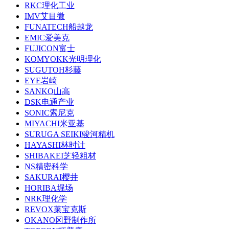
RKC理化工业
IMV艾目微
FUNATECH船越龙
EMIC爱美克
FUJICON富士
KOMYOKK光明理化
SUGUTOH杉藤
EYE岩崎
SANKO山高
DSK电通产业
SONIC索尼克
MIYACHI米亚基
SURUGA SEIKI骏河精机
HAYASHI林时计
SHIBAKEI芝轻粗材
NS精密科学
SAKURAI樱井
HORIBA堀场
NRK理化学
REVOX莱宝克斯
OKANO冈野制作所