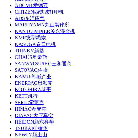
ADCMT爱德万
CITIZEN西铁城打印机
ADS东洋磁气
MARUYAMA丸山製作所
KANTO-MIXER关东混合机
NMR微型绳索
KASUGA春日电机
THINKY新基
OHAUS奥豪斯
SANWATSUSHO三和通商
SATOVAC佐藤
KAMUI神威产业
ENERPAC恩派克
KOTOHIRA琴平
KETT凯特
SERIC索莱克
HIMAC希麦克
DIAVAC大亚真空
HEIDON新东科学
TSUBAKI 椿本
NEWLY新土山