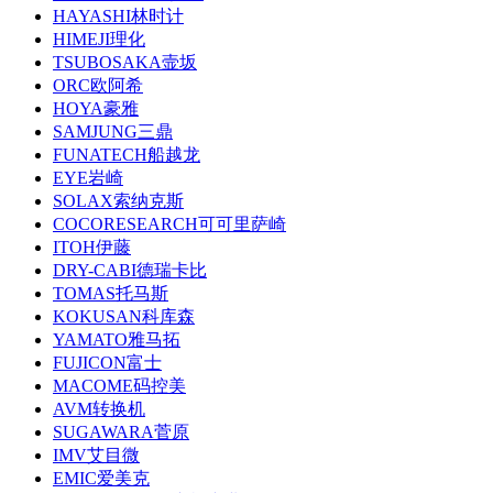
HAYASHI林时计
HIMEJI理化
TSUBOSAKA壸坂
ORC欧阿希
HOYA豪雅
SAMJUNG三鼎
FUNATECH船越龙
EYE岩崎
SOLAX索纳克斯
COCORESEARCH可可里萨崎
ITOH伊藤
DRY-CABI德瑞卡比
TOMAS托马斯
KOKUSAN科库森
YAMATO雅马拓
FUJICON富士
MACOME码控美
AVM转换机
SUGAWARA菅原
IMV艾目微
EMIC爱美克