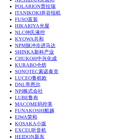
POLARION普拉瑞
ITANIKOKI井谷恒机
FUSO富装
HIKARIYA光屋
NLC仲氏液控
KYOWA共和
NPM脉冲步进马达
SHINKA新科产业
CHUKOH中兴化成
KURABO仓纺
SONOTEC索诺泰克
LUCEO鲁机欧
DNL帝恩尔
NPI株式会社
LUBE鲁布
MACOME码控美
FUNAKOSHI船越
EIWA荣和
KOSAKA小坂
EXCEL听音机
HEIDON新东