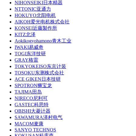
NIHONSEIKI日本精器
NTTONIC亚通力
HOKUYO北阳电机
AIKOH爱光电机株式会社
KONSEI近藤製作所
KITZ北泽
Aokikogyohamono青木工业
IWAKI易威奇
TOGI东洋技研
GRAY格雷
TOKYOKEISO东京计装
TOSOKU东测株式会社
ACE GIKEN日本技研
SPOTRON狮宝龙
TAJIMA田岛
NIRECO尼利可
GASTEC科思特
OBISHI大菱计器
SAWAMURA泽村电气
MACOM麦康
SANYO TECHNOS
KOKUSAN科库森