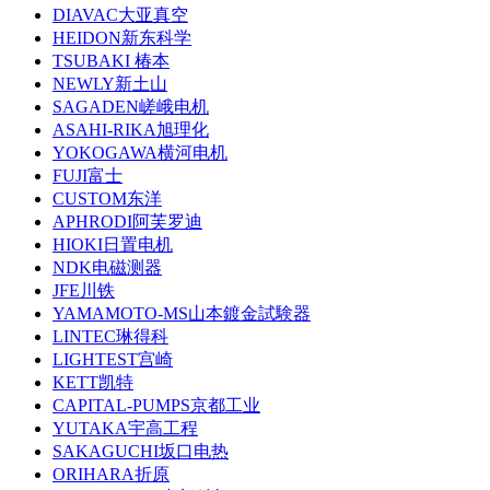
DIAVAC大亚真空
HEIDON新东科学
TSUBAKI 椿本
NEWLY新土山
SAGADEN嵯峨电机
ASAHI-RIKA旭理化
YOKOGAWA横河电机
FUJI富士
CUSTOM东洋
APHRODI阿芙罗迪
HIOKI日置电机
NDK电磁测器
JFE川铁
YAMAMOTO-MS山本鍍金試験器
LINTEC琳得科
LIGHTEST宫崎
KETT凯特
CAPITAL-PUMPS京都工业
YUTAKA宇高工程
SAKAGUCHI坂口电热
ORIHARA折原