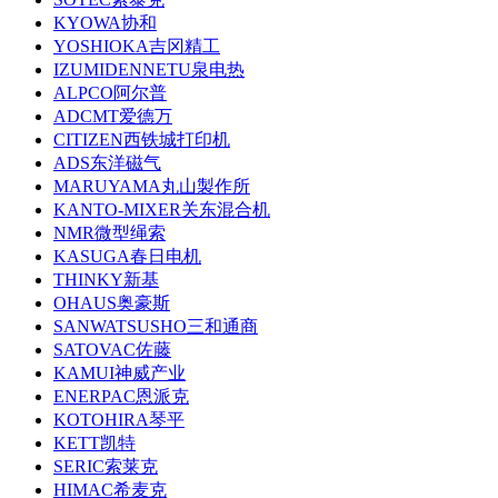
KYOWA协和
YOSHIOKA吉冈精工
IZUMIDENNETU泉电热
ALPCO阿尔普
ADCMT爱德万
CITIZEN西铁城打印机
ADS东洋磁气
MARUYAMA丸山製作所
KANTO-MIXER关东混合机
NMR微型绳索
KASUGA春日电机
THINKY新基
OHAUS奥豪斯
SANWATSUSHO三和通商
SATOVAC佐藤
KAMUI神威产业
ENERPAC恩派克
KOTOHIRA琴平
KETT凯特
SERIC索莱克
HIMAC希麦克