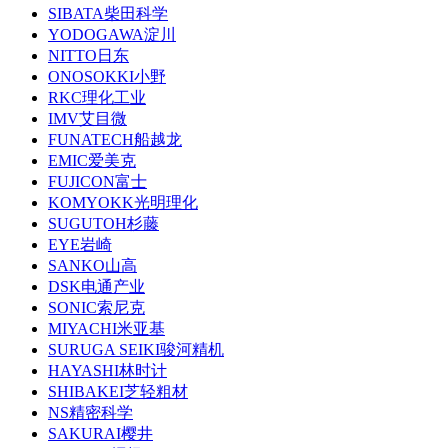
SIBATA柴田科学
YODOGAWA淀川
NITTO日东
ONOSOKKI小野
RKC理化工业
IMV艾目微
FUNATECH船越龙
EMIC爱美克
FUJICON富士
KOMYOKK光明理化
SUGUTOH杉藤
EYE岩崎
SANKO山高
DSK电通产业
SONIC索尼克
MIYACHI米亚基
SURUGA SEIKI骏河精机
HAYASHI林时计
SHIBAKEI芝轻粗材
NS精密科学
SAKURAI樱井