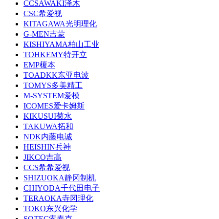
CCSAWAKI泽木
CSC希爱视
KITAGAWA光明理化
G-MEN吉蒙
KISHIYAMA柏山工业
TOHKEMY特开立
EMP榎本
TOADKK东亚电波
TOMYS多美精工
M-SYSTEM爱模
ICOMES爱卡姆斯
KIKUSUI菊水
TAKUWA拓和
NDK内藤电诚
HEISHIN兵神
JIKCO吉高
CCS希希爱视
SHIZUOKA静冈制机
CHIYODA千代田电子
TERAOKA寺冈理化
TOKO东兴化学
SOTEC索泰克