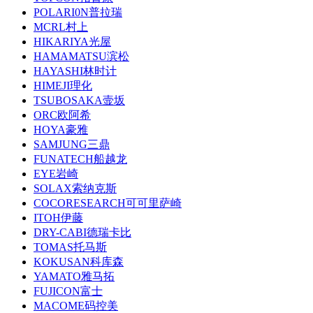
POLARI0N普拉瑞
MCRL村上
HIKARIYA光屋
HAMAMATSU滨松
HAYASHI林时计
HIMEJI理化
TSUBOSAKA壸坂
ORC欧阿希
HOYA豪雅
SAMJUNG三鼎
FUNATECH船越龙
EYE岩崎
SOLAX索纳克斯
COCORESEARCH可可里萨崎
ITOH伊藤
DRY-CABI德瑞卡比
TOMAS托马斯
KOKUSAN科库森
YAMATO雅马拓
FUJICON富士
MACOME码控美