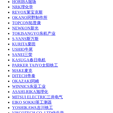
HORIBA堀场
NRK理化学
REVOX莱宝克斯
OKANO冈野制作所
TOPCON拓普康
NEWKON新光
TOKISANGYO东机产业
S-VANS斯万斯
KURITA栗田
USHIO牛尾
SANEI三荣
KASUGA春日电机
PARKER TAIYO太阳铁工
MAKE麦克
DITECH帝泰
OKAZAKI冈崎
WINNICS东亚工业
ASAHI-RIKA旭理化
MITSUI ELECTRIC三井电气
EIKO SOKKI英工测器
YOSHIKAWA吉川铁工
VISCOTECH CO.,LTD仿生学