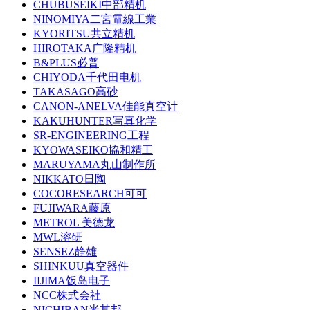
CHUBUSEIKI中部精机
NINOMIYA二宮電線工業
KYORITSU共立精机
HIROTAKA广隆精机
B&PLUS必普
CHIYODA千代田电机
TAKASAGO高砂
CANON-ANELVA佳能真空计
KAKUHUNTER写真化学
SR-ENGINEERING工程
KYOWASEIKO協和精工
MARUYAMA丸山制作所
NIKKATO日陶
COCORESEARCH可可
FUJIWARA藤原
METROL 美德龙
MWL溶研
SENSEZ静雄
SHINKUU真空器件
IIJIMA饭岛电子
NCC株式会社
NICHIBAN米其邦