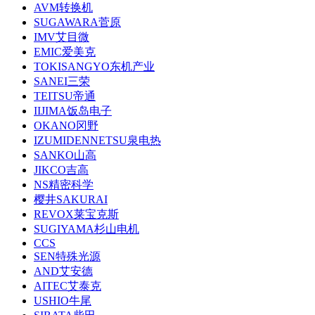
AVM转换机
SUGAWARA菅原
IMV艾目微
EMIC爱美克
TOKISANGYO东机产业
SANEI三荣
TEITSU帝通
IIJIMA饭岛电子
OKANO冈野
IZUMIDENNETSU泉电热
SANKO山高
JIKCO吉高
NS精密科学
樱井SAKURAI
REVOX莱宝克斯
SUGIYAMA杉山电机
CCS
SEN特殊光源
AND艾安德
AITEC艾泰克
USHIO牛尾