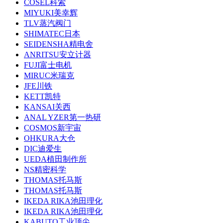
COSEL科索
MIYUKI美幸辉
TLV蒸汽阀门
SHIMATEC日本
SEIDENSHA精电舍
ANRITSU安立计器
FUJI富士电机
MIRUC米瑞克
JFE川铁
KETT凯特
KANSAI关西
ANAL YZER第一热研
COSMOS新宇宙
OHKURA大仓
DIC迪爱生
UEDA植田制作所
NS精密科学
THOMAS托马斯
THOMAS托马斯
IKEDA RIKA池田理化
IKEDA RIKA池田理化
KABUTO工业顶尖