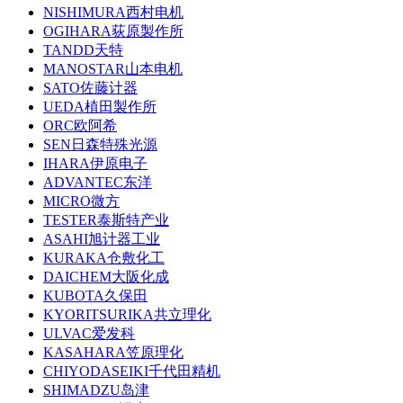
NISHIMURA西村电机
OGIHARA荻原製作所
TANDD天特
MANOSTAR山本电机
SATO佐藤计器
UEDA植田製作所
ORC欧阿希
SEN日森特殊光源
IHARA伊原电子
ADVANTEC东洋
MICRO微方
TESTER泰斯特产业
ASAHI旭计器工业
KURAKA仓敷化工
DAICHEM大阪化成
KUBOTA久保田
KYORITSURIKA共立理化
ULVAC爱发科
KASAHARA笠原理化
CHIYODASEIKI千代田精机
SHIMADZU岛津