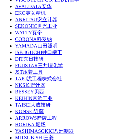
AVALDATA安华
EKO英弘精机
ANRITSU安立计器
SEKONIC世光工业
WATTY瓦帝
CORONA科罗纳
YAMADA山田照明
ISB-IGUCHI井口機工
DIT东日技研
FUJISTAR三共理化学
JST压着工具
TAKI泷工程株式会社
NKS长野计器
BESSEY贝西
KEIHIN京浜工业
TAISEI大成技研
KONSEI近藤
ARROWS箭牌工程
HORIBA 堀场
YASHIMASOKKI八洲测器
MITSUBISHI三菱