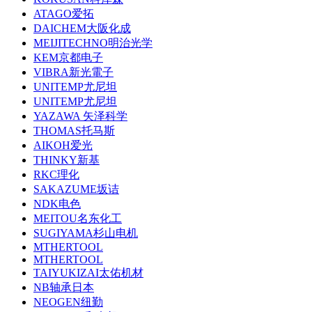
ATAGO爱拓
DAICHEM大阪化成
MEIJITECHNO明治光学
KEM京都电子
VIBRA新光電子
UNITEMP尤尼坦
UNITEMP尤尼坦
YAZAWA 矢泽科学
THOMAS托马斯
AIKOH爱光
THINKY新基
RKC理化
SAKAZUME坂诘
NDK电色
MEITOU名东化工
SUGIYAMA杉山电机
MTHERTOOL
MTHERTOOL
TAIYUKIZAI太佑机材
NB轴承日本
NEOGEN纽勤