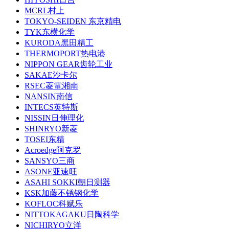
MCRL村上
TOKYO-SEIDEN 东京精电
TYK东横化学
KURODA黑田精工
THERMOPORT热电港
NIPPON GEAR齿轮工业
SAKAE沙卡尔
RSEC菱電湘南
NANSIN南信
INTECS英特斯
NISSIN日伸理化
SHINRYO新菱
TOSEI东精
Acroedge阿克罗
SANSYO三商
ASONE亚速旺
ASAHI SOKKI朝日测器
KSK加藤不锈钢化学
KOFLOC科赋乐
NITTOKAGAKU日陶科学
NICHIRYO立洋