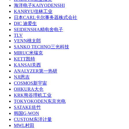
海洋电子KAIYODENSHI
KANRYU佳林工业
日本CARL卡尔事务器株式会社
DIC 迪爱生
SEIDENSHA精电舍电子
TLV
VENN桃太郎
SANKO TECHNO三光科技
MIRUC米瑞克
KETT凯特
KANSAI关西
ANALYZER第一热研
NJI恩吉
COSMOS新宇宙
OHKURA大仓
KRK熊谷理机工业
TOKYOKODEN东京光电
SATAKE佐竹
韩国G-WON
CUSTOM东洋计量
MWL村田