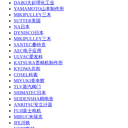
DAIKI大起理化工业
YAMAMOTO山本制作所
MIKIPULLEY三木
SUTTER美国
NA日本
DYNISCO日本
MIKIPULLEY三木
SANTEC桑特克
AEC电子应用
ULVAC爱发科
KATSURA贵精机制作所
KYOWA共和
COSEL科索
MIYUKI美幸辉
TLV蒸汽阀门
SHIMATEC日本
SEIDENSHA精电舍
ANRITSU安立计器
FUJI富士电机
MIRUC米瑞克
JFE川铁