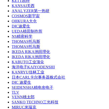
KETT凯特
KANSAI关西
ANAL YZER第一热研
COSMOS新宇宙
OHKURA大仓
DIC迪爱生
UEDA植田制作所
NS精密科学
THOMAS托马斯
THOMAS托马斯
IKEDA RIKA池田理化
IKEDA RIKA池田理化
KABUTO工业顶尖
海洋电子KAIYODENSHI
KANRYU佳林工业
日本CARL卡尔事务器株式会社
DIC 迪爱生
SEIDENSHA精电舍电子
TLV
VENN桃太郎
SANKO TECHNO三光科技
MIRUC米瑞克