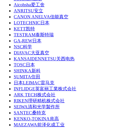
Aicohsha爱工舍
ANRITSU安立
CANON ANELVA佳能真空
LOTECHNIC日本
KETT凯特
TESTRAM泰斯特瑞
GA-REW日本
NSC科学
DIAVAC大亚真空
KANSAIDENNETSU关西电热
TOSC日本
SHINKA新科
SUMITA住田
日本LEIMAC雷马克
INFLIDGE英富丽工業株式会社
ARK TECH株式会社
RIKEN理研精机株式会社
SEIWA清和光学製作所
SANTEC桑特克
KENKO-TOKINA肯高
MAEZAWA前泽化成工业