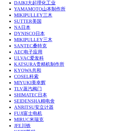
DAIKI大起理化工业
YAMAMOTO山本制作所
MIKIPULLEY三木
SUTTER美国
NA日本
DYNISCO日本
MIKIPULLEY三木
SANTEC桑特克
AEC电子应用
ULVAC爱发科
KATSURA贵精机制作所
KYOWA共和
COSEL科索
MIYUKI美幸辉
TLV蒸汽阀门
SHIMATEC日本
SEIDENSHA精电舍
ANRITSU安立计器
FUJI富士电机
MIRUC米瑞克
JFE川铁