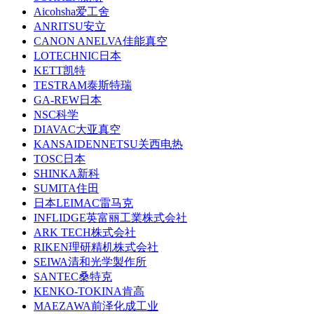
Aicohsha爱工舍
ANRITSU安立
CANON ANELVA佳能真空
LOTECHNIC日本
KETT凯特
TESTRAM泰斯特瑞
GA-REW日本
NSC科学
DIAVAC大亚真空
KANSAIDENNETSU关西电热
TOSC日本
SHINKA新科
SUMITA住田
日本LEIMAC雷马克
INFLIDGE英富丽工業株式会社
ARK TECH株式会社
RIKEN理研精机株式会社
SEIWA清和光学製作所
SANTEC桑特克
KENKO-TOKINA肯高
MAEZAWA前泽化成工业