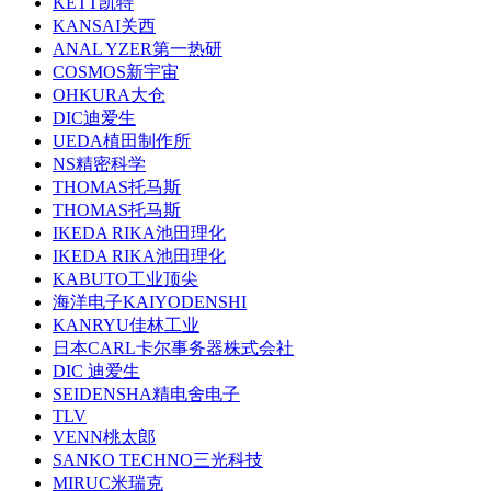
KETT凯特
KANSAI关西
ANAL YZER第一热研
COSMOS新宇宙
OHKURA大仓
DIC迪爱生
UEDA植田制作所
NS精密科学
THOMAS托马斯
THOMAS托马斯
IKEDA RIKA池田理化
IKEDA RIKA池田理化
KABUTO工业顶尖
海洋电子KAIYODENSHI
KANRYU佳林工业
日本CARL卡尔事务器株式会社
DIC 迪爱生
SEIDENSHA精电舍电子
TLV
VENN桃太郎
SANKO TECHNO三光科技
MIRUC米瑞克