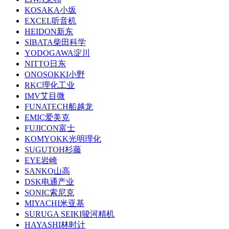
KOSAKA小坂
EXCEL听音机
HEIDON新东
SIBATA柴田科学
YODOGAWA淀川
NITTO日东
ONOSOKKI小野
RKC理化工业
IMV艾目微
FUNATECH船越龙
EMIC爱美克
FUJICON富士
KOMYOKK光明理化
SUGUTOH杉藤
EYE岩崎
SANKO山高
DSK电通产业
SONIC索尼克
MIYACHI米亚基
SURUGA SEIKI骏河精机
HAYASHI林时计