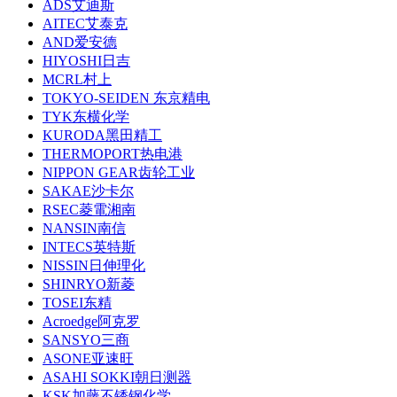
ADS艾迪斯
AITEC艾泰克
AND爱安德
HIYOSHI日吉
MCRL村上
TOKYO-SEIDEN 东京精电
TYK东横化学
KURODA黑田精工
THERMOPORT热电港
NIPPON GEAR齿轮工业
SAKAE沙卡尔
RSEC菱電湘南
NANSIN南信
INTECS英特斯
NISSIN日伸理化
SHINRYO新菱
TOSEI东精
Acroedge阿克罗
SANSYO三商
ASONE亚速旺
ASAHI SOKKI朝日测器
KSK加藤不锈钢化学