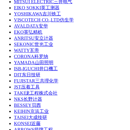
MITSUI ELECTRIC三井电气
EIKO SOKKI英工测器
YOSHIKAWA吉川铁工
VISCOTECH CO.,LTD仿生学
AVALDATA安华
EKO英弘精机
ANRITSU安立计器
SEKONIC世光工业
WATTY瓦帝
CORONA科罗纳
YAMADA山田照明
ISB-IGUCHI井口機工
DIT东日技研
FUJISTAR三共理化学
JST压着工具
TAKI泷工程株式会社
NKS长野计器
BESSEY贝西
KEIHIN京浜工业
TAISEI大成技研
KONSEI近藤
ARROWS箭牌工程