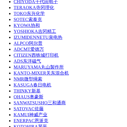
CHIYODA千代田电子
TERAOKA寺冈理化
TOKO东兴化学
SOTEC索泰克
KYOWA协和
YOSHIOKA吉冈精工
IZUMIDENNETU泉电热
ALPCO阿尔普
ADCMT爱德万
CITIZEN西铁城打印机
ADS东洋磁气
MARUYAMA丸山製作所
KANTO-MIXER关东混合机
NMR微型绳索
KASUGA春日电机
THINKY新基
OHAUS奥豪斯
SANWATSUSHO三和通商
SATOVAC佐藤
KAMUI神威产业
ENERPAC恩派克
KOTOHIRA琴平