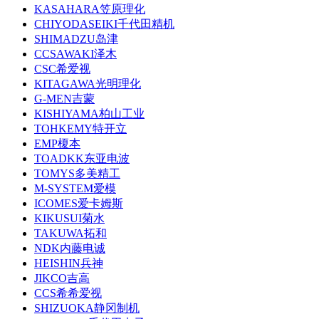
KASAHARA笠原理化
CHIYODASEIKI千代田精机
SHIMADZU岛津
CCSAWAKI泽木
CSC希爱视
KITAGAWA光明理化
G-MEN吉蒙
KISHIYAMA柏山工业
TOHKEMY特开立
EMP榎本
TOADKK东亚电波
TOMYS多美精工
M-SYSTEM爱模
ICOMES爱卡姆斯
KIKUSUI菊水
TAKUWA拓和
NDK内藤电诚
HEISHIN兵神
JIKCO吉高
CCS希希爱视
SHIZUOKA静冈制机