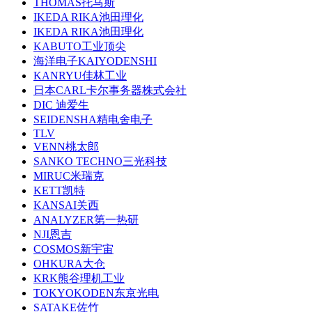
THOMAS托马斯
IKEDA RIKA池田理化
IKEDA RIKA池田理化
KABUTO工业顶尖
海洋电子KAIYODENSHI
KANRYU佳林工业
日本CARL卡尔事务器株式会社
DIC 迪爱生
SEIDENSHA精电舍电子
TLV
VENN桃太郎
SANKO TECHNO三光科技
MIRUC米瑞克
KETT凯特
KANSAI关西
ANALYZER第一热研
NJI恩吉
COSMOS新宇宙
OHKURA大仓
KRK熊谷理机工业
TOKYOKODEN东京光电
SATAKE佐竹