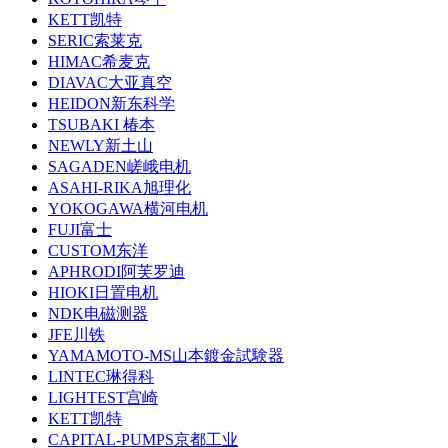
KETT凯特
SERIC索莱克
HIMAC希麦克
DIAVAC大亚真空
HEIDON新东科学
TSUBAKI 椿本
NEWLY新土山
SAGADEN嵯峨电机
ASAHI-RIKA旭理化
YOKOGAWA横河电机
FUJI富士
CUSTOM东洋
APHRODI阿芙罗迪
HIOKI日置电机
NDK电磁测器
JFE川铁
YAMAMOTO-MS山本鍍金試験器
LINTEC琳得科
LIGHTEST宫崎
KETT凯特
CAPITAL-PUMPS京都工业