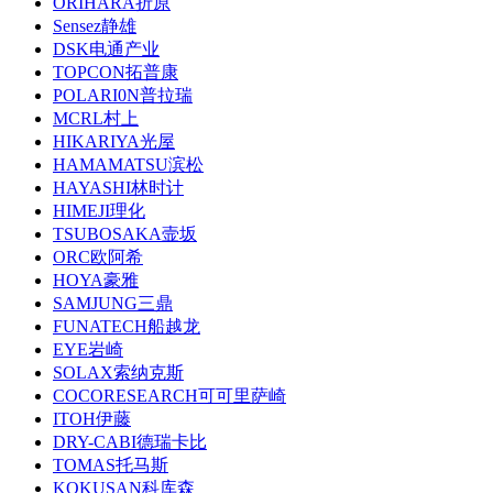
ORIHARA折原
Sensez静雄
DSK电通产业
TOPCON拓普康
POLARI0N普拉瑞
MCRL村上
HIKARIYA光屋
HAMAMATSU滨松
HAYASHI林时计
HIMEJI理化
TSUBOSAKA壸坂
ORC欧阿希
HOYA豪雅
SAMJUNG三鼎
FUNATECH船越龙
EYE岩崎
SOLAX索纳克斯
COCORESEARCH可可里萨崎
ITOH伊藤
DRY-CABI德瑞卡比
TOMAS托马斯
KOKUSAN科库森