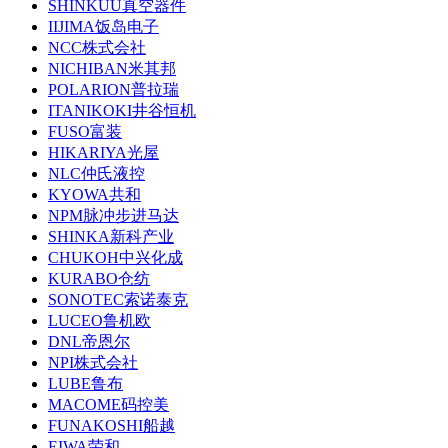
SHINKUU真空器件
IIJIMA饭岛电子
NCC株式会社
NICHIBAN米其邦
POLARION普拉瑞
ITANIKOKI井谷恒机
FUSO富装
HIKARIYA光屋
NLC仲氏液控
KYOWA共和
NPM脉冲步进马达
SHINKA新科产业
CHUKOH中兴化成
KURABO仓纺
SONOTEC索诺泰克
LUCEO鲁机欧
DNL帝恩尔
NPI株式会社
LUBE鲁布
MACOME码控美
FUNAKOSHI船越
EIWA荣和