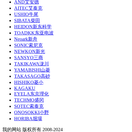
AND艾安德
AITEC艾泰克
USHIO牛尾
SIBATA柴田
HEIDON新东科学
TOADKK东亚电波
Neoark新舟
SONIC索尼克
NEWKON新光
SANSYO三商
TAKIKAWA泷川
YAMABISHI山菱
TAKASAGO高砂
HISHIKO菱小
KAGAKU
EYELA东京理化
TECHMO盛冈
SOTEC索泰克
ONOSOKKI小野
HORIBA堀場
我的网站 版权所有 2008-2024