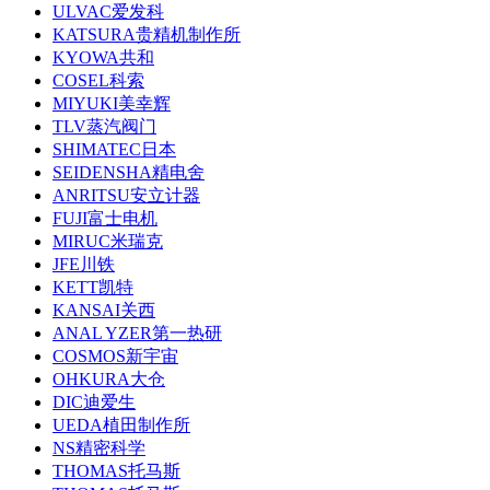
ULVAC爱发科
KATSURA贵精机制作所
KYOWA共和
COSEL科索
MIYUKI美幸辉
TLV蒸汽阀门
SHIMATEC日本
SEIDENSHA精电舍
ANRITSU安立计器
FUJI富士电机
MIRUC米瑞克
JFE川铁
KETT凯特
KANSAI关西
ANAL YZER第一热研
COSMOS新宇宙
OHKURA大仓
DIC迪爱生
UEDA植田制作所
NS精密科学
THOMAS托马斯