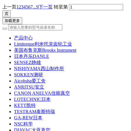
上一页
1
2
3
4
5
6
7
...9
下一页
转至第
加载更多
产品中心
Limitorque利米托克齿轮工业
美国布鲁克斯Brooks Instrument
日本丹乐DANLE
SENSEZ静雄
NISHIYAMA西山制作所
SOKKEN测研
Aicohsha爱工舍
ANRITSU安立
CANON ANELVA佳能真空
LOTECHNIC日本
KETT凯特
TESTRAM泰斯特瑞
GA-REW日本
NSC科学
DIAVAC大亚真空