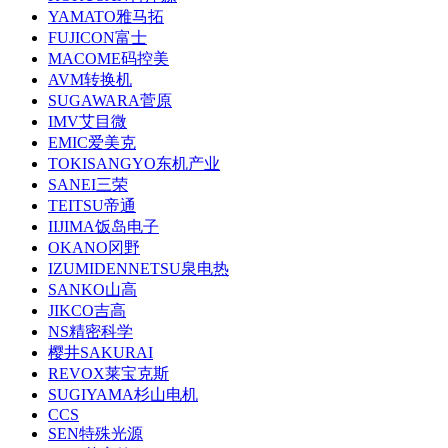
YAMATO雅马拓
FUJICON富士
MACOME码控美
AVM转换机
SUGAWARA菅原
IMV艾目微
EMIC爱美克
TOKISANGYO东机产业
SANEI三荣
TEITSU帝通
IIJIMA饭岛电子
OKANO冈野
IZUMIDENNETSU泉电热
SANKO山高
JIKCO吉高
NS精密科学
樱井SAKURAI
REVOX莱宝克斯
SUGIYAMA杉山电机
CCS
SEN特殊光源