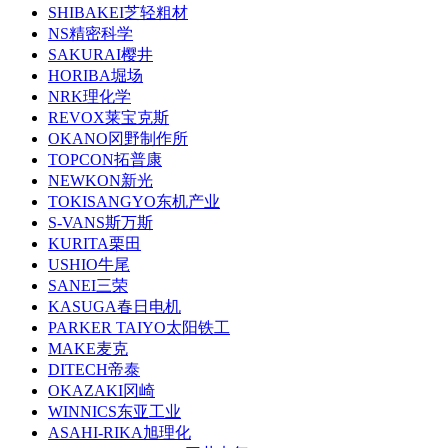
SHIBAKEI芝轻粗材
NS精密科学
SAKURAI樱井
HORIBA堀场
NRK理化学
REVOX莱宝克斯
OKANO冈野制作所
TOPCON拓普康
NEWKON新光
TOKISANGYO东机产业
S-VANS斯万斯
KURITA栗田
USHIO牛尾
SANEI三荣
KASUGA春日电机
PARKER TAIYO太阳铁工
MAKE麦克
DITECH帝泰
OKAZAKI冈崎
WINNICS东亚工业
ASAHI-RIKA旭理化