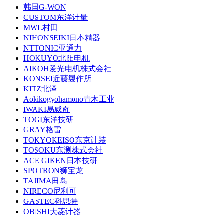
韩国G-WON
CUSTOM东洋计量
MWL村田
NIHONSEIKI日本精器
NTTONIC亚通力
HOKUYO北阳电机
AIKOH爱光电机株式会社
KONSEI近藤製作所
KITZ北泽
Aokikogyohamono青木工业
IWAKI易威奇
TOGI东洋技研
GRAY格雷
TOKYOKEISO东京计装
TOSOKU东测株式会社
ACE GIKEN日本技研
SPOTRON狮宝龙
TAJIMA田岛
NIRECO尼利可
GASTEC科思特
OBISHI大菱计器