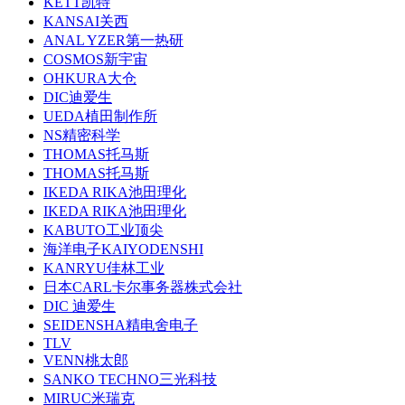
KETT凯特
KANSAI关西
ANAL YZER第一热研
COSMOS新宇宙
OHKURA大仓
DIC迪爱生
UEDA植田制作所
NS精密科学
THOMAS托马斯
THOMAS托马斯
IKEDA RIKA池田理化
IKEDA RIKA池田理化
KABUTO工业顶尖
海洋电子KAIYODENSHI
KANRYU佳林工业
日本CARL卡尔事务器株式会社
DIC 迪爱生
SEIDENSHA精电舍电子
TLV
VENN桃太郎
SANKO TECHNO三光科技
MIRUC米瑞克