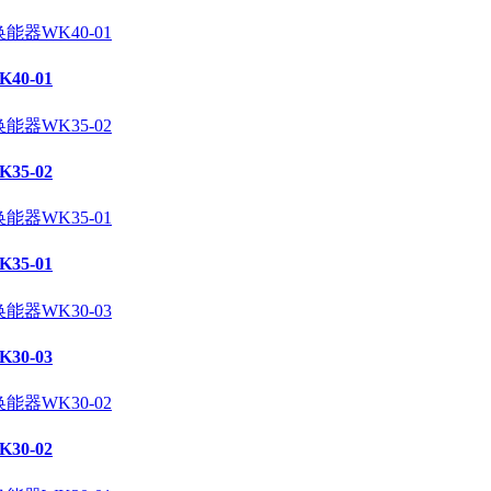
0-01
5-02
5-01
0-03
0-02