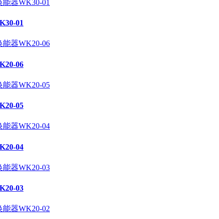
0-01
0-06
0-05
0-04
0-03