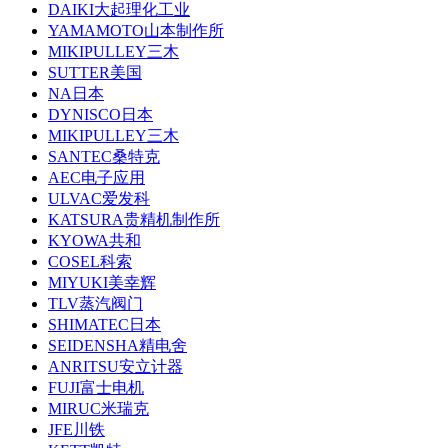
DAIKI大起理化工业
YAMAMOTO山本制作所
MIKIPULLEY三木
SUTTER美国
NA日本
DYNISCO日本
MIKIPULLEY三木
SANTEC桑特克
AEC电子应用
ULVAC爱发科
KATSURA贵精机制作所
KYOWA共和
COSEL科索
MIYUKI美幸辉
TLV蒸汽阀门
SHIMATEC日本
SEIDENSHA精电舍
ANRITSU安立计器
FUJI富士电机
MIRUC米瑞克
JFE川铁